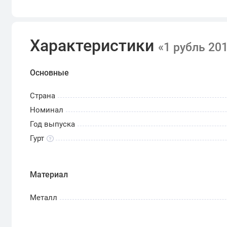
в центре (ближе к левому краю) — обозначен
«РУБЛЬ», расположенное горизонтально;
внизу вдоль канта и в правой части диска 
Характеристики
«1 рубль 2
изогнутой ветви с переплетающимися стебля
Основные
Страна
Номинал
Год выпуска
Гурт
Материал
Металл