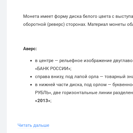
Монета имеет форму диска белого цвета с выступ
оборотной (реверс) сторонах. Материал монеты о
Аверс:
в центре — рельефное изображение двуглавог
«БАНК РОССИИ»;
справа внизу, под лапой орла — товарный з
в нижней части диска, под орлом — буквенно
РУБЛЬ», две горизонтальные линии разделен
«2013»
;
Реверс:
Читать дальше