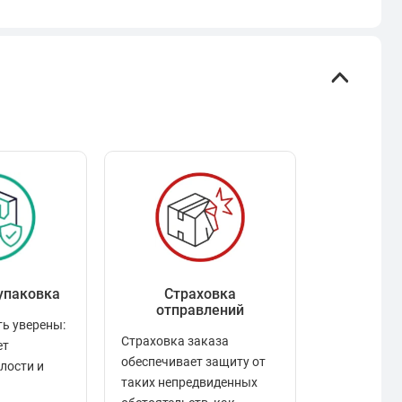
упаковка
Страховка
Рейтинг
отправлений
ь уверены:
Рейтинг по
Страховка заказа
ет
положител
обеспечивает защиту от
елости и
отзывами в
таких непредвиденных
качества то