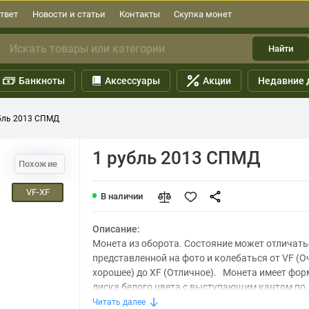
твет
Новости и статьи
Контакты
Скупка монет
Найти
Банкноты
Аксессуары
Акции
Недавние 
бль 2013 СПМД
1 рубль 2013 СПМД
Похожие
VF-XF
В наличии
Описание:
Монета из оборота. Состояние может отличать
представленной на фото и колебаться от VF (О
хорошее) до XF (Отличное). Монета имеет фор
диска белого цвета с выступающим кантом по..
Читать далее