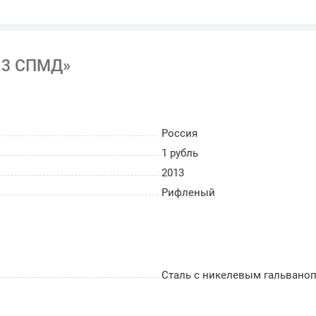
ие номинала монеты: цифра 1, под ней — слово
— стилизованный растительный орнамент в виде
013 СПМД»
ми.
Россия
1 рубль
2013
Рифленый
Сталь с никелевым гальвано