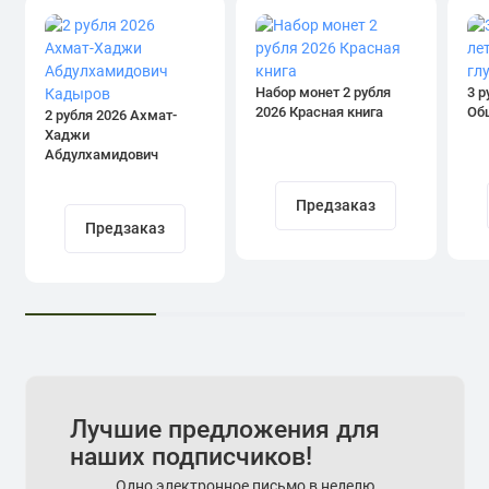
Набор монет 2 рубля
3 р
2026 Красная книга
Об
2 рубля 2026 Ахмат-
Хаджи
Абдулхамидович
Кадыров
Предзаказ
Предзаказ
Лучшие предложения для
наших подписчиков!
Одно электронное письмо в неделю