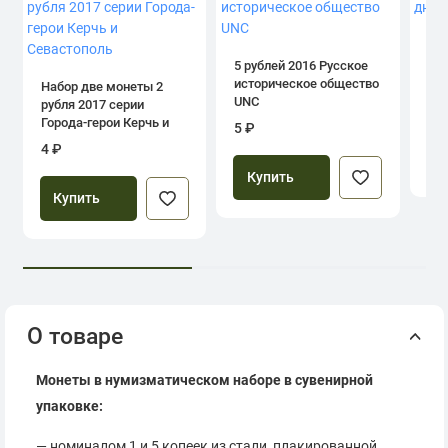
1 р
дн
5 рублей 2016 Русское
историческое общество
Набор две монеты 2
UNC
рубля 2017 серии
39
Города-герои Керчь и
5 ₽
Севастополь
4 ₽
Купить
Купить
О товаре
Монеты в нумизматическом наборе в сувенирной
упаковке:
— номиналом 1 и 5 копеек из стали, плакированной