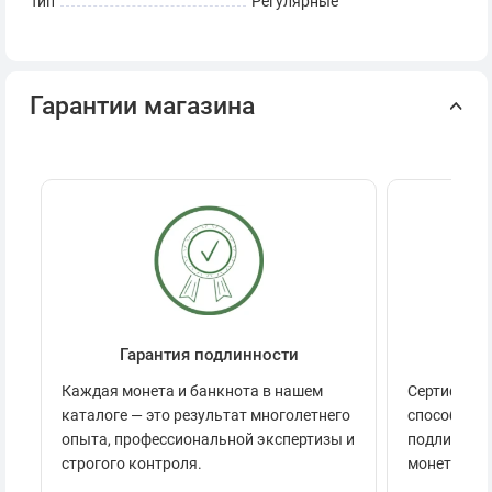
Тип
Регулярные
Гарантии магазина
Гарантия подлинности
Се
Каждая монета и банкнота в нашем
Сертификац
каталоге — это результат многолетнего
способов п
опыта, профессиональной экспертизы и
подлинност
строгого контроля.
монеты.