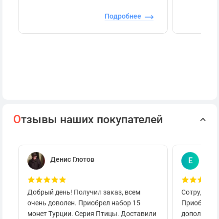
Подробнее
О
тзывы наших покупателей
Денис Глотов
Евг
Е
Добрый день! Получил заказ, всем
Сотруднича
очень доволен. Приобрел набор 15
Приобретал
монет Турции. Серия Птицы. Доставили
дополнител