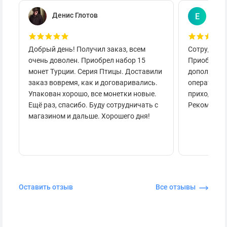
Денис Глотов
Евг
Е
Добрый день! Получил заказ, всем
Сотруднича
очень доволен. Приобрел набор 15
Приобретал
монет Турции. Серия Птицы. Доставили
дополнител
заказ вовремя, как и договаривались.
оперативно
Упакован хорошо, все монетки новые.
приходило 
Ещё раз, спасибо. Буду сотрудничать с
Рекоменду
магазином и дальше. Хорошего дня!
Оставить отзыв
Все отзывы