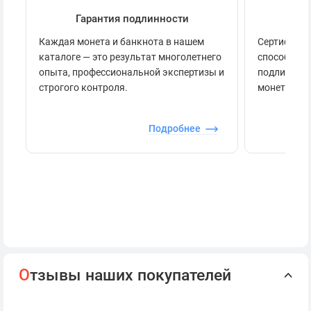
Гарантия подлинности
Се
Каждая монета и банкнота в нашем
Сертификац
каталоге — это результат многолетнего
способов п
опыта, профессиональной экспертизы и
подлинност
строгого контроля.
монеты.
Подробнее
О
тзывы наших покупателей