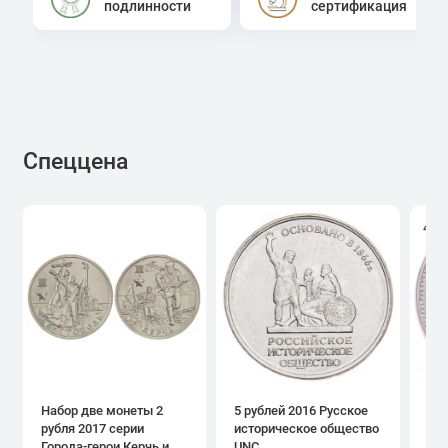
подлинности
сертификация
Спеццена
4.0
Набор две монеты 2
5 рублей 2016 Русское
1 р
рубля 2017 серии
историческое общество
дн
Города-герои Керчь и
UNC