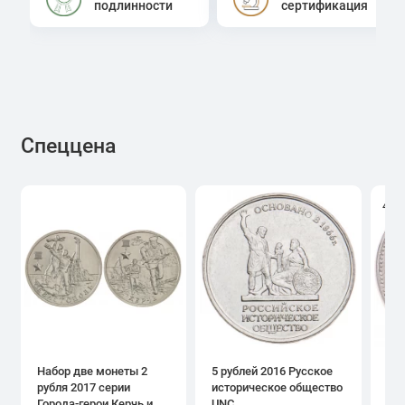
подлинности
сертификация
Спеццена
4.0
Набор две монеты 2
5 рублей 2016 Русское
1 р
рубля 2017 серии
историческое общество
дн
Города-герои Керчь и
UNC