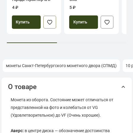
Севастополь
4 ₽
5 ₽
39
Купить
Купить
монеты Санкт-Петербургского монетного двора (СПМД)
10 
О товаре
Монета из оборота. Состояние может отличаться от
представленной на фото и колебаться от VG
(Удовлетворительное) до VF (Очень хорошее).
Аверс:
в центре диска — обозначение достоинства