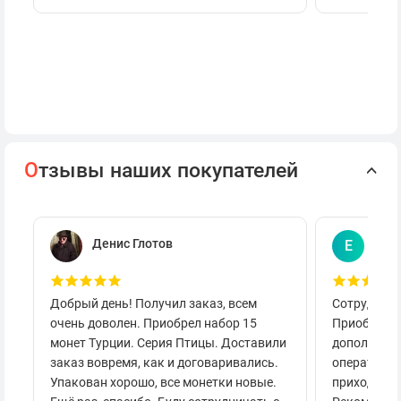
О
тзывы наших покупателей
Денис Глотов
Евг
Е
Добрый день! Получил заказ, всем
Сотруднича
очень доволен. Приобрел набор 15
Приобретал
монет Турции. Серия Птицы. Доставили
дополнител
заказ вовремя, как и договаривались.
оперативно
Упакован хорошо, все монетки новые.
приходило 