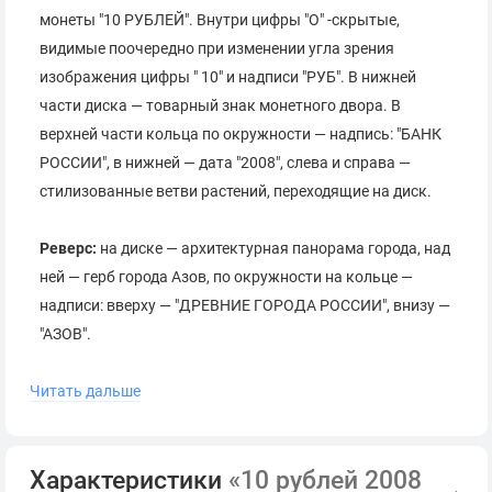
монеты "10 РУБЛЕЙ". Внутри цифры "О" -скрытые,
видимые поочередно при изменении угла зрения
изображения цифры " 10" и надписи "РУБ". В нижней
части диска — товарный знак монетного двора. В
верхней части кольца по окружности — надпись: "БАНК
РОССИИ", в нижней — дата "2008", слева и справа —
стилизованные ветви растений, переходящие на диск.
Реверс:
на диске — архитектурная панорама города, над
ней — герб города Азов, по окружности на кольце —
надписи: вверху — "ДРЕВНИЕ ГОРОДА РОССИИ", внизу —
"АЗОВ".
Читать дальше
Гурт:
300 рифлений и повторяющаяся дважды
разделённая звёздами надпись "⭐ ДЕСЯТЬ РУБЛЕЙ ⭐".
Характеристики
«10 рублей 2008