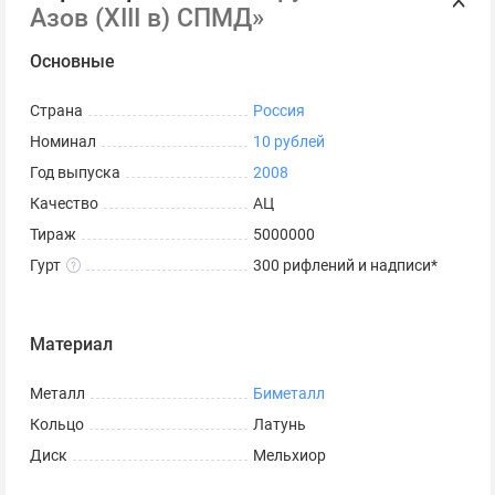
Азов (XIII в) СПМД»
Основные
Санкт-Петербургский
Страна
Россия
Номинал
10 рублей
монетный двор
Год выпуска
2008
Качество
АЦ
Художник: А.Д. Щаблыкин.
Тираж
5000000
Скульптор:Е.И. Новикова.
Гурт
300 рифлений и надписи*
К чему приурочен выпуск
монеты «10 рублей 2008
Материал
Азов»
Металл
Биметалл
Древний город России за свою историю сменил
Кольцо
Латунь
несколько названий: сначала он назывался Танаисом,
Диск
Мельхиор
затем Азаком. Его населяли разные народности: скифы,