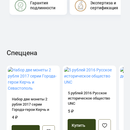
Гарантия
Экспертиза и
подлинности
сертификация
Спеццена
4.0
1 р
дн
5 рублей 2016 Русское
историческое общество
Набор две монеты 2
UNC
рубля 2017 серии
39
Города-герои Керчь и
5 ₽
Севастополь
4 ₽
Купить