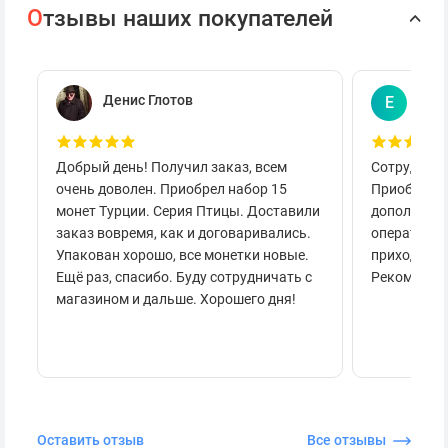
О
тзывы наших покупателей
Денис Глотов
Евг
Е
Добрый день! Получил заказ, всем
Сотруднича
очень доволен. Приобрел набор 15
Приобретал
монет Турции. Серия Птицы. Доставили
дополнител
заказ вовремя, как и договаривались.
оперативно
Упакован хорошо, все монетки новые.
приходило 
Ещё раз, спасибо. Буду сотрудничать с
Рекоменду
магазином и дальше. Хорошего дня!
Оставить отзыв
Все отзывы