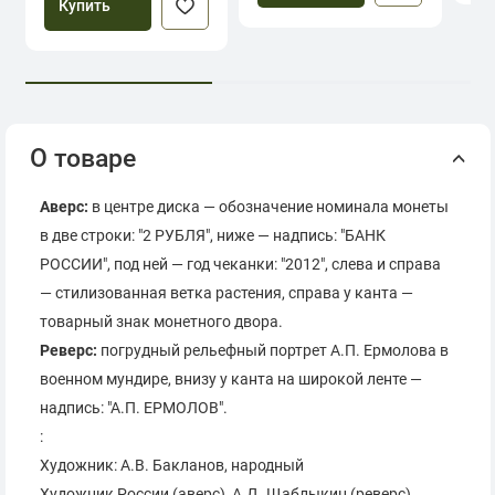
Купить
О товаре
Аверс:
в центре диска — обозначение номинала монеты
в две строки: "2 РУБЛЯ", ниже — надпись: "БАНК
РОССИИ", под ней — год чеканки: "2012", слева и справа
— стилизованная ветка растения, справа у канта —
товарный знак монетного двора.
Реверс:
погрудный рельефный портрет А.П. Ермолова в
военном мундире, внизу у канта на широкой ленте —
надпись: "А.П. ЕРМОЛОВ".
:
Художник: A.В. Бакланов, народный
Художник России (аверс), A.Д. Щаблыкин (реверс).