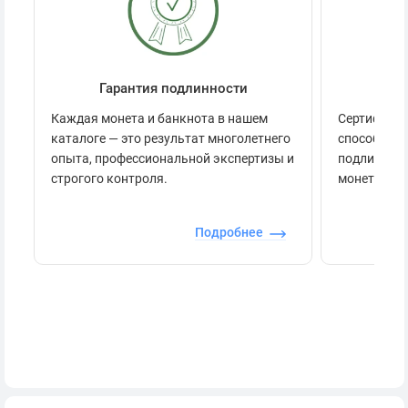
Гарантия подлинности
Се
Каждая монета и банкнота в нашем
Сертификац
каталоге — это результат многолетнего
способов п
опыта, профессиональной экспертизы и
подлинност
строгого контроля.
монеты.
Подробнее