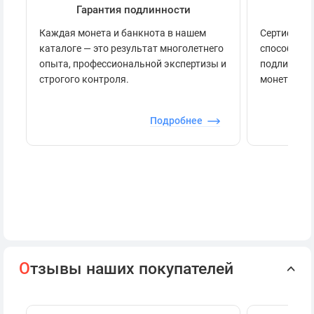
Гарантия подлинности
Се
Каждая монета и банкнота в нашем
Сертификац
каталоге — это результат многолетнего
способов п
опыта, профессиональной экспертизы и
подлинност
строгого контроля.
монеты.
Подробнее
О
тзывы наших покупателей