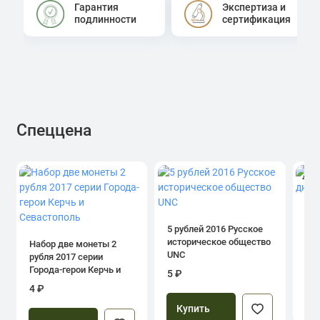
Гарантия
Экспертиза и
подлинности
сертификация
Спеццена
4.0
1 р
дн
5 рублей 2016 Русское
историческое общество
Набор две монеты 2
UNC
рубля 2017 серии
39
Города-герои Керчь и
5 ₽
Севастополь
4 ₽
Купить