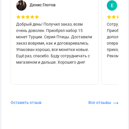
Денис Глотов
Евг
Е
Добрый день! Получил заказ, всем
Сотруднича
очень доволен. Приобрел набор 15
Приобретал
монет Турции. Серия Птицы. Доставили
дополнител
заказ вовремя, как и договаривались.
оперативно
Упакован хорошо, все монетки новые.
приходило 
Ещё раз, спасибо. Буду сотрудничать с
Рекоменду
магазином и дальше. Хорошего дня!
Оставить отзыв
Все отзывы