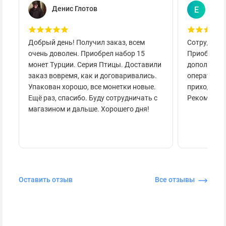
Денис Глотов
Евг
Е
Добрый день! Получил заказ, всем
Сотруднича
очень доволен. Приобрел набор 15
Приобретал
монет Турции. Серия Птицы. Доставили
дополнител
заказ вовремя, как и договаривались.
оперативно
Упакован хорошо, все монетки новые.
приходило 
Ещё раз, спасибо. Буду сотрудничать с
Рекоменду
магазином и дальше. Хорошего дня!
Оставить отзыв
Все отзывы