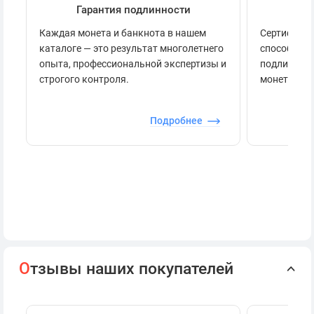
Гарантия подлинности
Се
Каждая монета и банкнота в нашем
Сертификац
каталоге — это результат многолетнего
способов п
опыта, профессиональной экспертизы и
подлинност
строгого контроля.
монеты.
Подробнее
О
тзывы наших покупателей