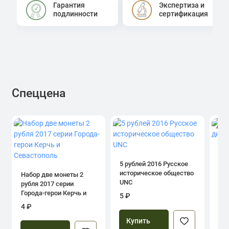
Гарантия
Экспертиза и
подлинности
сертификация
Спеццена
4.0
1 р
дн
5 рублей 2016 Русское
историческое общество
Набор две монеты 2
UNC
рубля 2017 серии
39
Города-герои Керчь и
5 ₽
Севастополь
4 ₽
Купить