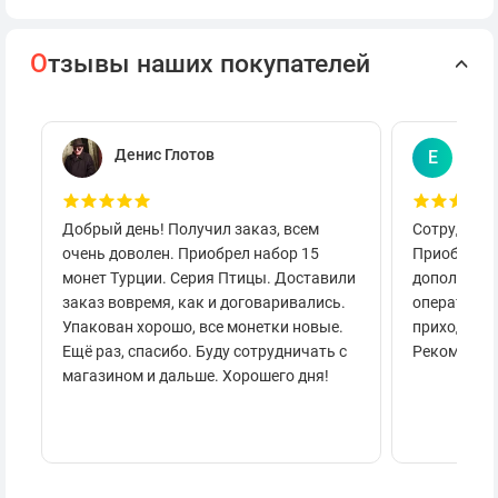
О
тзывы наших покупателей
Денис Глотов
Евг
Е
Добрый день! Получил заказ, всем
Сотруднича
очень доволен. Приобрел набор 15
Приобретал
монет Турции. Серия Птицы. Доставили
дополнител
заказ вовремя, как и договаривались.
оперативно
Упакован хорошо, все монетки новые.
приходило 
Ещё раз, спасибо. Буду сотрудничать с
Рекоменду
магазином и дальше. Хорошего дня!