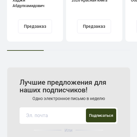
Хаджи
2026 Красная книга
Об
Абдулхамидович
Кадыров
Предзаказ
Предзаказ
Лучшие предложения для
наших подписчиков!
Одно электронное письмо в неделю
Подписаться
Или