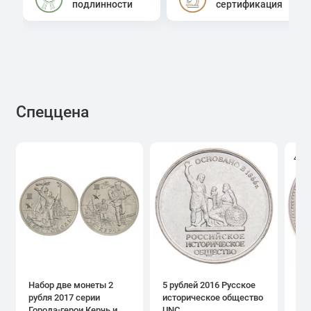
подлинности
сертификация
Спеццена
4.0
Набор две монеты 2
5 рублей 2016 Русское
1 р
рубля 2017 серии
историческое общество
дн
Города-герои Керчь и
UNC