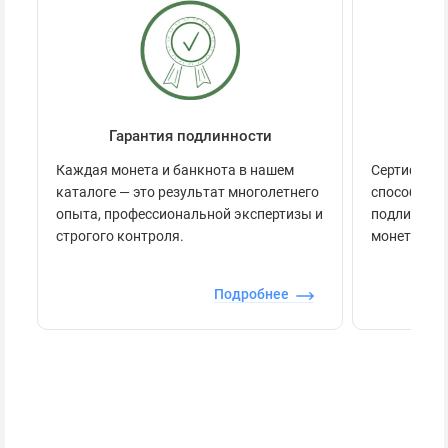
Гарантия подлинности
Се
Каждая монета и банкнота в нашем
Сертификац
каталоге — это результат многолетнего
способов п
опыта, профессиональной экспертизы и
подлинност
строгого контроля.
монеты.
Подробнее