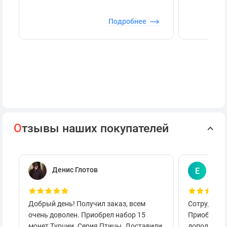
Подробнее
О
тзывы наших покупателей
Денис Глотов
Евг
Е
Добрый день! Получил заказ, всем
Сотруднича
очень доволен. Приобрел набор 15
Приобретал
монет Турции. Серия Птицы. Доставили
дополнител