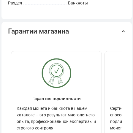
Раздел
Банкноты
Гарантии магазина
Гарантия подлинности
Се
Каждая монета и банкнота в нашем
Сертификац
каталоге — это результат многолетнего
способов п
опыта, профессиональной экспертизы и
подлинност
строгого контроля.
монеты.