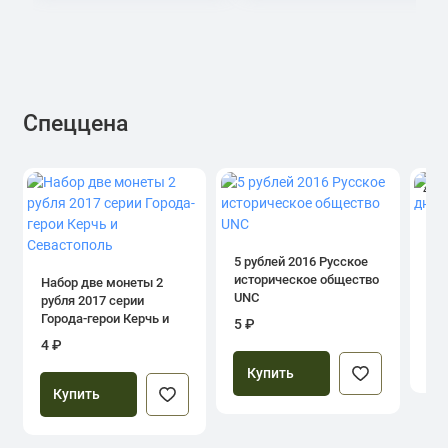
Спеццена
4.0
1 р
дн
5 рублей 2016 Русское
историческое общество
Набор две монеты 2
UNC
рубля 2017 серии
39
Города-герои Керчь и
5 ₽
Севастополь
4 ₽
Купить
Купить