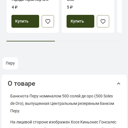
Севастополь
4 ₽
5 ₽
39
Купить
Купить
Перу
О товаре
Банкнота Перу номиналом 500 солей де оро (500 Soles
de Oro), выпущенная Центральным резервным банком
Перу.
На лицевой стороне изображен Хосе Киньонес Гонсалес