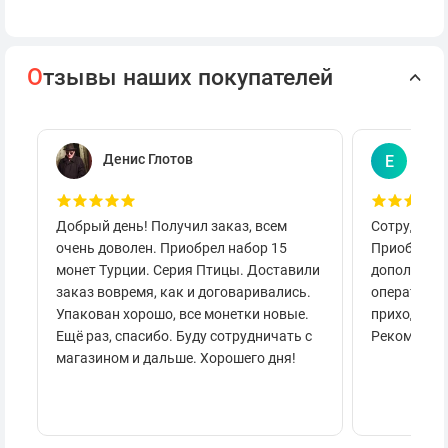
О
тзывы наших покупателей
Денис Глотов
Евг
Е
Добрый день! Получил заказ, всем
Сотруднича
очень доволен. Приобрел набор 15
Приобретал
монет Турции. Серия Птицы. Доставили
дополнител
заказ вовремя, как и договаривались.
оперативно
Упакован хорошо, все монетки новые.
приходило 
Ещё раз, спасибо. Буду сотрудничать с
Рекоменду
магазином и дальше. Хорошего дня!