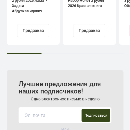
2 рубля 2026 Ахмат-
Набор монет 2 рубля
3 р
Хаджи
2026 Красная книга
Об
Абдулхамидович
Кадыров
Предзаказ
Предзаказ
Лучшие предложения для
наших подписчиков!
Одно электронное письмо в неделю
Подписаться
Или