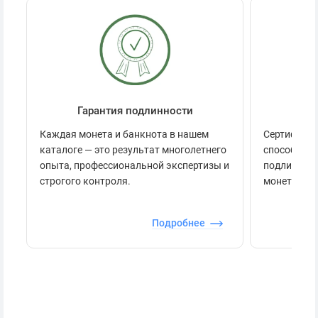
Гарантия подлинности
Се
Каждая монета и банкнота в нашем
Сертификац
каталоге — это результат многолетнего
способов п
опыта, профессиональной экспертизы и
подлинност
строгого контроля.
монеты.
Подробнее