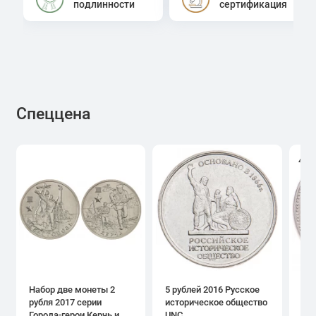
подлинности
сертификация
Спеццена
4.0
Набор две монеты 2
5 рублей 2016 Русское
1 р
рубля 2017 серии
историческое общество
дн
Города-герои Керчь и
UNC