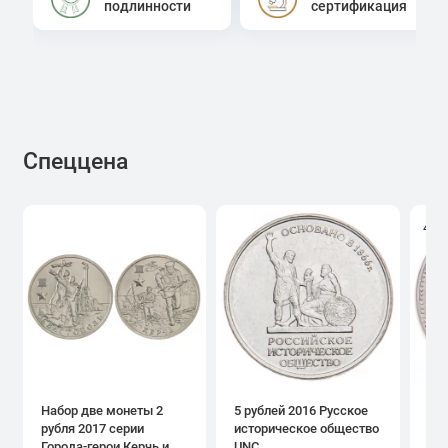
подлинности
сертификация
Спеццена
4.0
Набор две монеты 2
5 рублей 2016 Русское
1 р
рубля 2017 серии
историческое общество
дн
Города-герои Керчь и
UNC