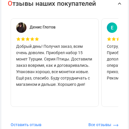
О
тзывы наших покупателей
Денис Глотов
Евг
Е
Добрый день! Получил заказ, всем
Сотруднича
очень доволен. Приобрел набор 15
Приобретал
монет Турции. Серия Птицы. Доставили
дополнител
заказ вовремя, как и договаривались.
оперативно
Упакован хорошо, все монетки новые.
приходило 
Ещё раз, спасибо. Буду сотрудничать с
Рекоменду
магазином и дальше. Хорошего дня!
Оставить отзыв
Все отзывы