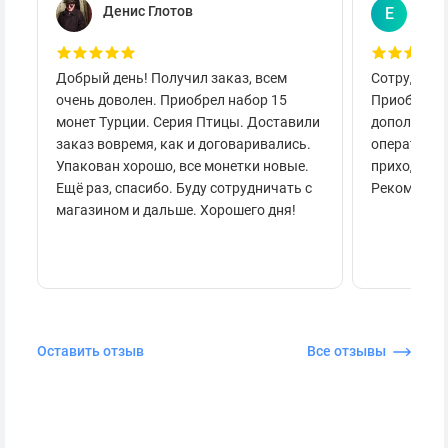
Денис Глотов
Евг
Е
Добрый день! Получил заказ, всем
Сотруднича
очень доволен. Приобрел набор 15
Приобретал
монет Турции. Серия Птицы. Доставили
дополнител
заказ вовремя, как и договаривались.
оперативно
Упакован хорошо, все монетки новые.
приходило 
Ещё раз, спасибо. Буду сотрудничать с
Рекоменду
магазином и дальше. Хорошего дня!
Оставить отзыв
Все отзывы