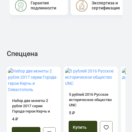
Гарантия
Экспертиза и
подлинности
сертификация
Спеццена
4.0
1 р
дн
5 рублей 2016 Русское
историческое общество
Набор две монеты 2
UNC
рубля 2017 серии
39
Города-герои Керчь и
5 ₽
Севастополь
4 ₽
Купить