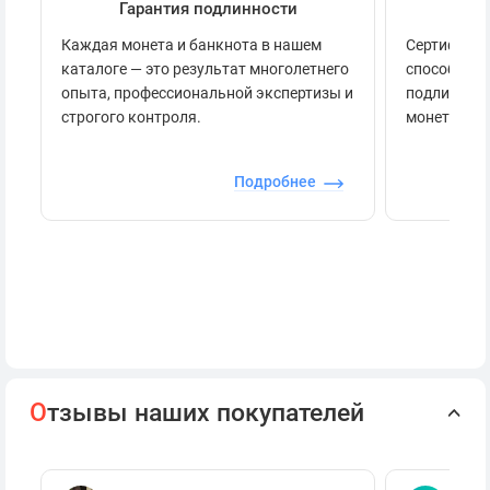
Гарантия подлинности
Се
Каждая монета и банкнота в нашем
Сертификац
каталоге — это результат многолетнего
способов п
опыта, профессиональной экспертизы и
подлинност
строгого контроля.
монеты.
Подробнее
О
тзывы наших покупателей