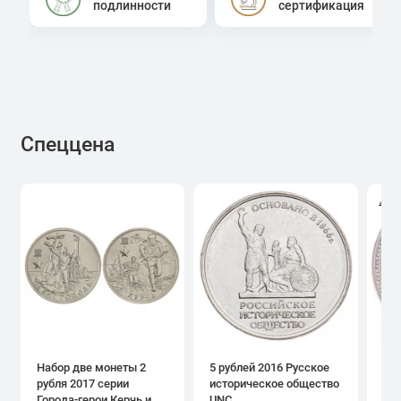
подлинности
сертификация
Спеццена
4.0
Набор две монеты 2
5 рублей 2016 Русское
1 р
рубля 2017 серии
историческое общество
дн
Города-герои Керчь и
UNC