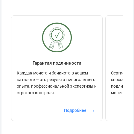
Гарантия подлинности
Се
Каждая монета и банкнота в нашем
Сертификац
каталоге — это результат многолетнего
способов п
опыта, профессиональной экспертизы и
подлинност
строгого контроля.
монеты.
Подробнее