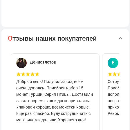
О
тзывы наших покупателей
Денис Глотов
Евг
Е
Добрый день! Получил заказ, всем
Сотруднича
очень доволен. Приобрел набор 15
Приобретал
монет Турции. Серия Птицы. Доставили
дополнител
заказ вовремя, как и договаривались.
оперативно
Упакован хорошо, все монетки новые.
приходило 
Ещё раз, спасибо. Буду сотрудничать с
Рекоменду
магазином и дальше. Хорошего дня!