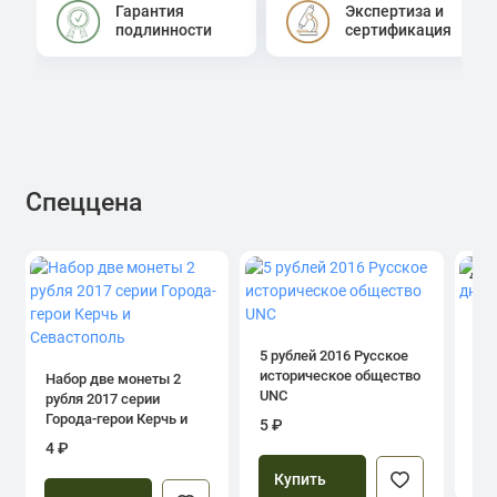
Гарантия
Экспертиза и
подлинности
сертификация
Спеццена
4.0
1 р
дн
5 рублей 2016 Русское
историческое общество
Набор две монеты 2
UNC
рубля 2017 серии
39
Города-герои Керчь и
5 ₽
Севастополь
4 ₽
Купить