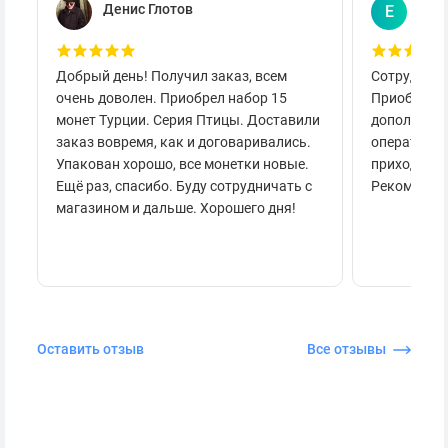
Денис Глотов
Евг
Е
Добрый день! Получил заказ, всем
Сотруднича
очень доволен. Приобрел набор 15
Приобретал
монет Турции. Серия Птицы. Доставили
дополнител
заказ вовремя, как и договаривались.
оперативно
Упакован хорошо, все монетки новые.
приходило 
Ещё раз, спасибо. Буду сотрудничать с
Рекоменду
магазином и дальше. Хорошего дня!
Оставить отзыв
Все отзывы