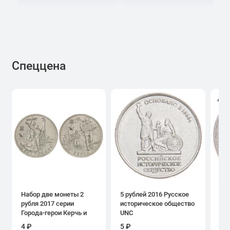
Спеццена
4.0
Набор две монеты 2
5 рублей 2016 Русское
1 р
рубля 2017 серии
историческое общество
дн
Города-герои Керчь и
UNC
Севастополь
4 ₽
5 ₽
39