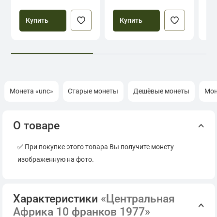
Купить
Купить
Монета «unc»
Старые монеты
Дешёвые монеты
Мон
О товаре
✅ При покупке этого товара Вы получите монету
изображенную на фото.
Характеристики
«Центральная
Африка 10 франков 1977»