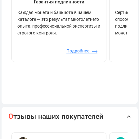
Гарантия подлинности
Се
Каждая монета и банкнота в нашем
Сертификац
каталоге — это результат многолетнего
способов п
опыта, профессиональной экспертизы и
подлинност
строгого контроля.
монеты.
Подробнее
О
тзывы наших покупателей