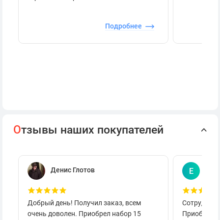
Подробнее
О
тзывы наших покупателей
Денис Глотов
Евг
Е
Добрый день! Получил заказ, всем
Сотруднича
очень доволен. Приобрел набор 15
Приобретал