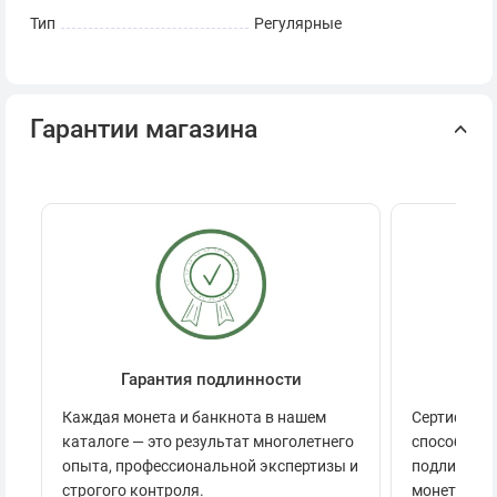
Тип
Регулярные
Гарантии магазина
Гарантия подлинности
Се
Каждая монета и банкнота в нашем
Сертификац
каталоге — это результат многолетнего
способов п
опыта, профессиональной экспертизы и
подлинност
строгого контроля.
монеты.