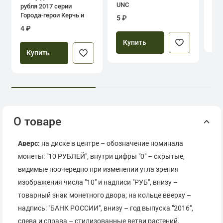
UNC
рубля 2017 серии
39
Города-герои Керчь и
5 ₽
Севастополь
4 ₽
Купить
Купить
О товаре
Аверс:
на диске в центре – обозначение номинала
монеты: "10 РУБЛЕЙ", внутри цифры "0" – скрытые,
видимые поочередно при изменении угла зрения
изображения числа "10" и надписи "РУБ", внизу –
товарный знак монетного двора; на кольце вверху –
надпись: "БАНК РОССИИ", внизу – год выпуска "2016",
слева и справа – стилизованные ветви растений,