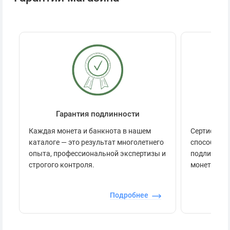
Гарантия подлинности
Се
Каждая монета и банкнота в нашем
Сертификац
каталоге — это результат многолетнего
способов п
опыта, профессиональной экспертизы и
подлинност
строгого контроля.
монеты.
Подробнее