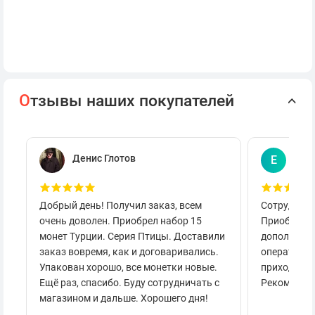
О
тзывы наших покупателей
Денис Глотов
Евг
Е
Добрый день! Получил заказ, всем
Сотруднича
очень доволен. Приобрел набор 15
Приобретал
монет Турции. Серия Птицы. Доставили
дополнител
заказ вовремя, как и договаривались.
оперативно
Упакован хорошо, все монетки новые.
приходило 
Ещё раз, спасибо. Буду сотрудничать с
Рекоменду
магазином и дальше. Хорошего дня!