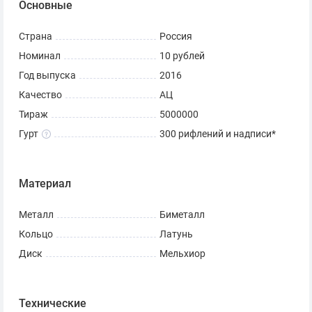
Основные
Скульптор: Е.И. Новикова.
Страна
Россия
Монета из оборота. Состояние может отличаться от
Номинал
10 рублей
представленной на фото и колебаться от VG
Год выпуска
2016
(Удовлетворительное) до VF (Очень хорошее).
Качество
АЦ
Тираж
5000000
Гурт
300 рифлений и надписи*
Материал
Металл
Биметалл
Кольцо
Латунь
Диск
Мельхиор
Технические