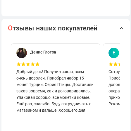
О
тзывы наших покупателей
Денис Глотов
Евг
Е
Добрый день! Получил заказ, всем
Сотруднича
очень доволен. Приобрел набор 15
Приобретал
монет Турции. Серия Птицы. Доставили
дополнител
заказ вовремя, как и договаривались.
оперативно
Упакован хорошо, все монетки новые.
приходило 
Ещё раз, спасибо. Буду сотрудничать с
Рекоменду
магазином и дальше. Хорошего дня!