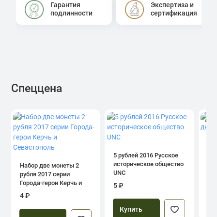
Гарантия
Экспертиза и
подлинности
сертификация
Спеццена
4.0
1 р
дн
5 рублей 2016 Русское
историческое общество
Набор две монеты 2
UNC
рубля 2017 серии
39
Города-герои Керчь и
5 ₽
Севастополь
4 ₽
Купить