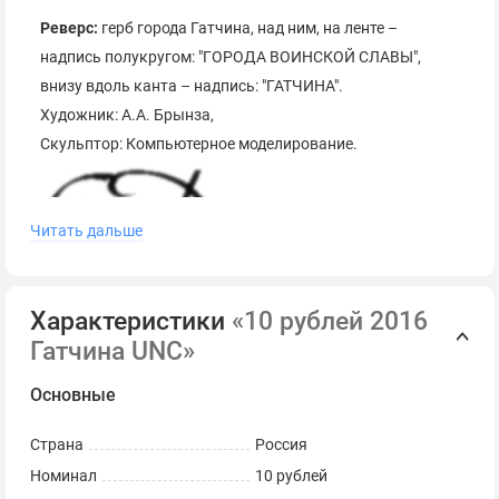
Реверс:
герб города Гатчина, над ним, на ленте –
надпись полукругом: "ГОРОДА ВОИНСКОЙ СЛАВЫ",
внизу вдоль канта – надпись: "ГАТЧИНА".
Художник: А.А. Брынза,
Скульптор: Компьютерное моделирование.
Санкт-Петербургский
Читать дальше
монетный двор
Характеристики
«10 рублей 2016
Гурта: 6 участков по 5 рифов и 6 участков по 7 рифов,
Гатчина UNC»
чередующихся 12 гладкими участками.
Основные
Страна
Россия
Номинал
10 рублей