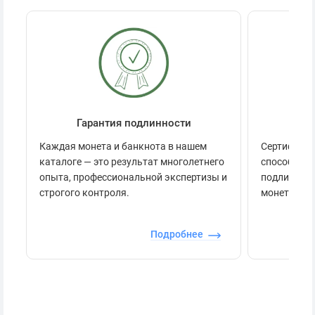
Гарантия подлинности
Се
Каждая монета и банкнота в нашем
Сертификац
каталоге — это результат многолетнего
способов п
опыта, профессиональной экспертизы и
подлинност
строгого контроля.
монеты.
Подробнее