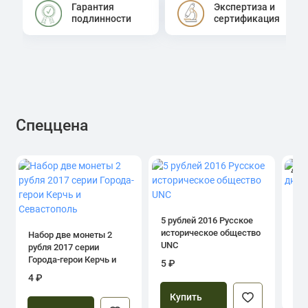
Гарантия
Экспертиза и
подлинности
сертификация
Спеццена
4.0
1 р
дн
5 рублей 2016 Русское
историческое общество
Набор две монеты 2
UNC
рубля 2017 серии
39
Города-герои Керчь и
5 ₽
Севастополь
4 ₽
Купить