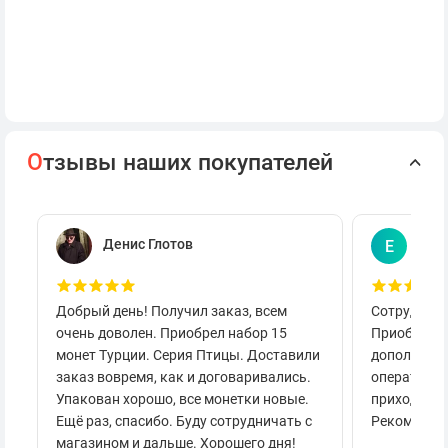
О
тзывы наших покупателей
Денис Глотов
Евг
Е
Добрый день! Получил заказ, всем
Сотруднича
очень доволен. Приобрел набор 15
Приобретал
монет Турции. Серия Птицы. Доставили
дополнител
заказ вовремя, как и договаривались.
оперативно
Упакован хорошо, все монетки новые.
приходило 
Ещё раз, спасибо. Буду сотрудничать с
Рекоменду
магазином и дальше. Хорошего дня!