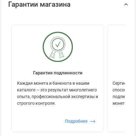
Гарантии магазина
Гарантия подлинности
Се
Каждая монета и банкнота в нашем
Сертификац
каталоге — это результат многолетнего
способов п
опыта, профессиональной экспертизы и
подлинност
строгого контроля.
монеты.
Подробнее