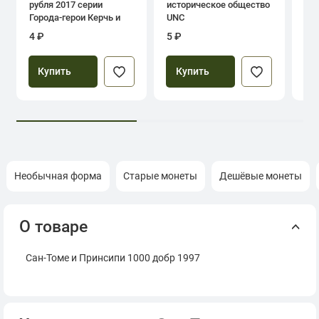
рубля 2017 серии
историческое общество
дн
Города-герои Керчь и
UNC
Севастополь
4 ₽
5 ₽
39
Купить
Купить
Необычная форма
Старые монеты
Дешёвые монеты
О товаре
Сан-Томе и Принсипи 1000 добр 1997