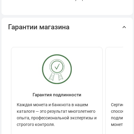
Гарантии магазина
Гарантия подлинности
Се
Каждая монета и банкнота в нашем
Сертификац
каталоге — это результат многолетнего
способов п
опыта, профессиональной экспертизы и
подлинност
строгого контроля.
монеты.