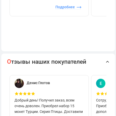
Подробнее
О
тзывы наших покупателей
Денис Глотов
Евг
Е
Добрый день! Получил заказ, всем
Сотруднича
очень доволен. Приобрел набор 15
Приобретал
монет Турции. Серия Птицы. Доставили
дополнител