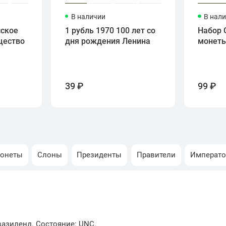
В наличии
В нал
сское
1 рубль 1970 100 лет со
Набор 
щество
дня рождения Ленина
монет
39 ₽
99 ₽
монеты
Слоны
Президенты
Правители
Императ
вазиленд. Состояние: UNC.