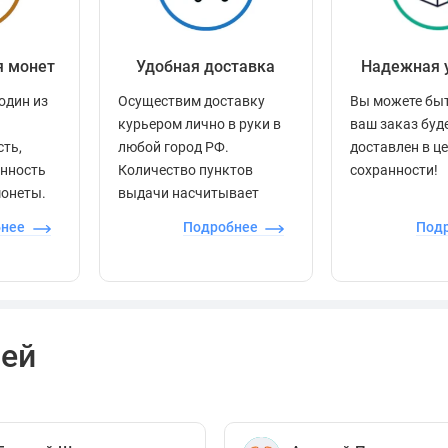
я монет
Удобная доставка
Надежная 
один из
Осуществим доставку
Вы можете быт
курьером лично в руки в
ваш заказ буд
сть,
любой город РФ.
доставлен в ц
енность
Количество пунктов
сохранности!
монеты.
выдачи насчитывает
более 60 000 точек по
бнее
Подробнее
Под
всей стране.
лей