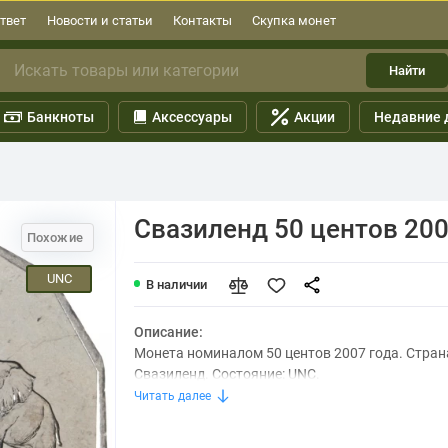
твет
Новости и статьи
Контакты
Скупка монет
Найти
Банкноты
Аксессуары
Акции
Недавние 
Свазиленд 50 центов 20
Похожие
UNC
В наличии
Описание:
Монета номиналом 50 центов 2007 года. Стран
Свазиленд. Состояние: UNC.
Читать далее