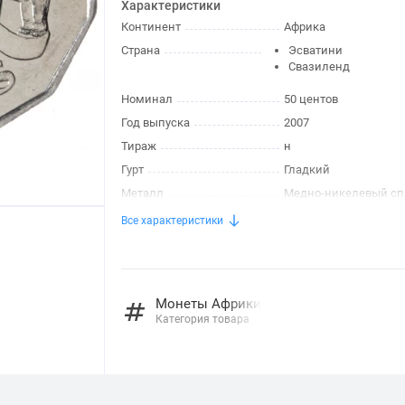
Характеристики
Континент
Африка
Страна
Эсватини
Свазиленд
Номинал
50 центов
Год выпуска
2007
Тираж
н
Гурт
Гладкий
Металл
Медно-никелевый сп
Все характеристики
Монеты Африки
Категория товара