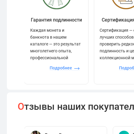
Гарантия подлинности
Сертификаци
Каждая монета и
Сертификация — 
банкнота в нашем
лучших способов
каталоге — это результат
проверить редко
многолетнего опыта,
подлинность и ц
профессиональной
коллекционной 
экспертизы и строгого
Подробнее
Подро
контроля.
О
тзывы наших покупате