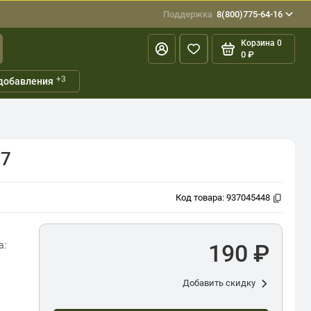
Поддержка
8(800)775-64-16
Корзина
0
0 ₽
+3
добавления
07
Код товара:
937045448
а:
190 ₽
Добавить скидку