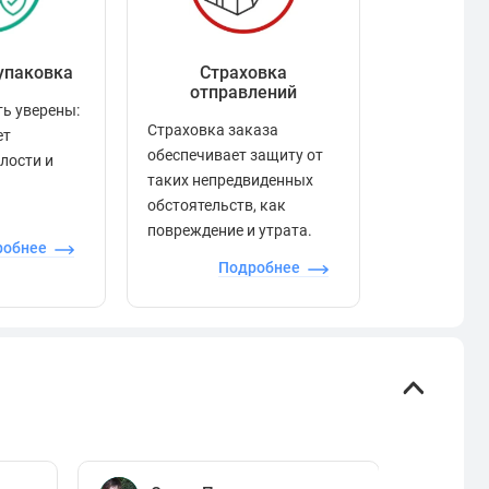
упаковка
Страховка
Рейтинг
отправлений
ь уверены:
Рейтинг по
Страховка заказа
ет
положител
обеспечивает защиту от
елости и
отзывами в
таких непредвиденных
качества то
обстоятельств, как
сервиса и д
повреждение и утрата.
робнее
П
Подробнее