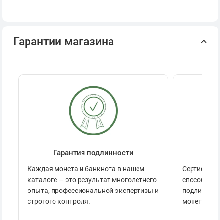
Гарантии магазина
Гарантия подлинности
Се
Каждая монета и банкнота в нашем
Сертификац
каталоге — это результат многолетнего
способов п
опыта, профессиональной экспертизы и
подлинност
строгого контроля.
монеты.