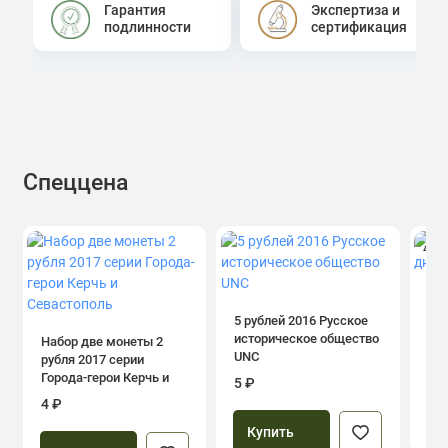
Гарантия
Экспертиза и
подлинности
сертификация
Спеццена
4.0
1 р
дн
5 рублей 2016 Русское
историческое общество
Набор две монеты 2
UNC
рубля 2017 серии
39
Города-герои Керчь и
5 ₽
Севастополь
4 ₽
Купить