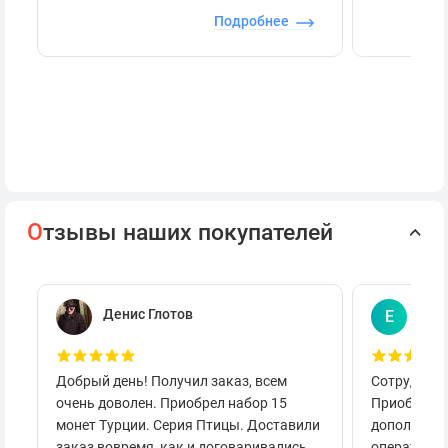
Подробнее
О
тзывы наших покупателей
Денис Глотов
Евг
Е
Добрый день! Получил заказ, всем
Сотруднича
очень доволен. Приобрел набор 15
Приобретал
монет Турции. Серия Птицы. Доставили
дополнител
заказ вовремя, как и договаривались.
оперативно