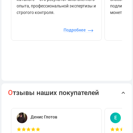
опыта, профессиональной экспертизы и
подлинност
строгого контроля.
монеты.
Подробнее
О
тзывы наших покупателей
Денис Глотов
Евг
Е