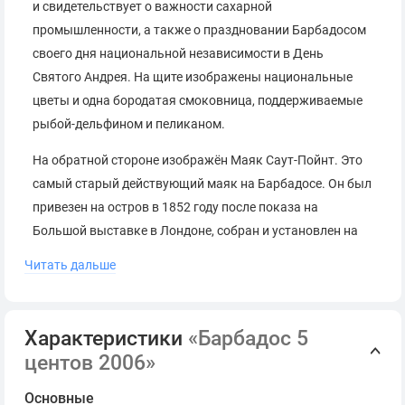
и свидетельствует о важности сахарной
промышленности, а также о праздновании Барбадосом
своего дня национальной независимости в День
Святого Андрея. На щите изображены национальные
цветы и одна бородатая смоковница, поддерживаемые
рыбой-дельфином и пеликаном.
На обратной стороне изображён Маяк Саут-Пойнт. Это
самый старый действующий маяк на Барбадосе. Он был
привезен на остров в 1852 году после показа на
Большой выставке в Лондоне, собран и установлен на
самой южной точке острова. Несмотря на то, что он по-
Читать дальше
прежнему остаётся в строю, ныне маяк
рассматривается, в первую очередь, как один из
национальных символов Барбадоса, а также как одна
Характеристики
«Барбадос 5
из самых популярных туристических
центов 2006»
достопримечательностей, поскольку доступ к маяку, за
исключением башни, открыт для посетителей.
Основные