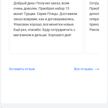
Добрый день! Получил заказ, всем
Сотруднича
очень доволен. Приобрел набор 15
Приобретал
монет Турции. Серия Птицы. Доставили
дополнител
заказ вовремя, как и договаривались.
оперативно
Упакован хорошо, все монетки новые.
приходило 
Ещё раз, спасибо. Буду сотрудничать с
Рекоменду
магазином и дальше. Хорошего дня!
Оставить отзыв
Все отзывы