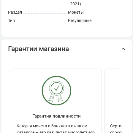
- 2021)
Раздел
Монеты
Тип
Регулярные
Гарантии магазина
Гарантия подлинности
Се
Каждая монета и банкнота в нашем
Сертификац
каталоге — это результат многолетнего
способов п