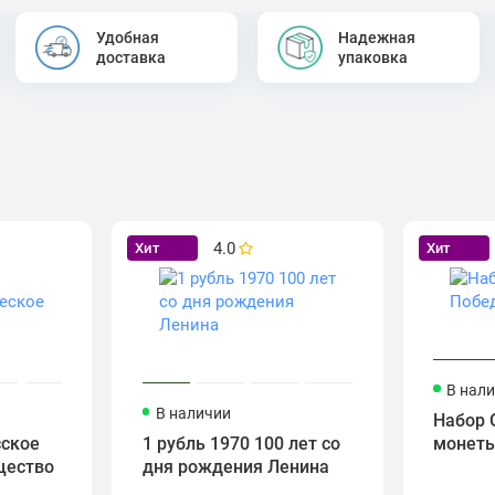
Удобная
Надежная
доставка
упаковка
4.0
Хит
Хит
В нал
В наличии
Набор 
сское
1 рубль 1970 100 лет со
монет
щество
дня рождения Ленина