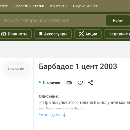
твет
Новости и статьи
Контакты
Скупка монет
Найти
Банкноты
Аксессуары
Акции
Недавние 
Барбадос 1 цент 2003
Похожие
В наличии
Описание:
✅ При покупке этого товара Вы получите моне
изображенную на фото.
Читать далее