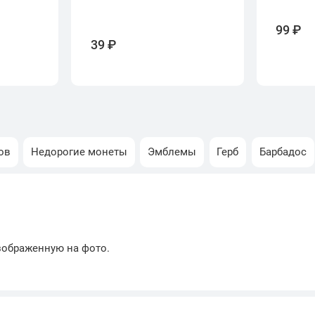
99 ₽
39 ₽
ов
Недорогие монеты
Эмблемы
Герб
Барбадос
зображенную на фото.