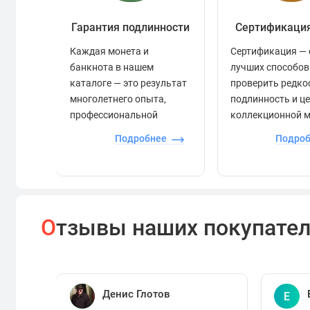
Гарантия подлинности
Сертификаци
Каждая монета и
Сертификация — 
банкнота в нашем
лучших способов
каталоге — это результат
проверить редко
многолетнего опыта,
подлинность и ц
профессиональной
коллекционной 
экспертизы и строгого
Подробнее
Подро
контроля.
О
тзывы наших покупате
Денис Глотов
Е