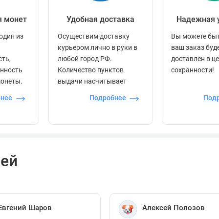
я монет
Удобная доставка
Надежная 
один из
Осуществим доставку
Вы можете быт
курьером лично в руки в
ваш заказ буд
сть,
любой город РФ.
доставлен в ц
енность
Количество пунктов
сохранности!
монеты.
выдачи насчитывает
более 60 000 точек по
бнее
Подробнее
Под
всей стране.
лей
Евгений Шаров
Алексей Полозов