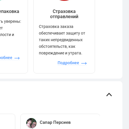
упаковка
Страховка
Рейтинг
отправлений
ь уверены:
Рейтинг по
Страховка заказа
ет
положител
обеспечивает защиту от
елости и
отзывами в
таких непредвиденных
качества то
обстоятельств, как
сервиса и д
повреждение и утрата.
робнее
П
Подробнее
Сапар Персиев
Е