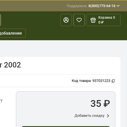
Поддержка
8(800)775-64-16
Корзина
0
0 ₽
добавления
т 2002
Код товара:
937031223
ту
35 ₽
Добавить скидку