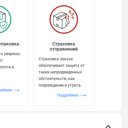
упаковка
Страховка
Рейтинг
отправлений
ь уверены:
Рейтинг по
Страховка заказа
ет
положител
обеспечивает защиту от
елости и
отзывами в
таких непредвиденных
качества то
обстоятельств, как
сервиса и д
повреждение и утрата.
робнее
П
Подробнее