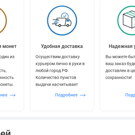
я монет
Удобная доставка
Надежная 
один из
Осуществим доставку
Вы можете быт
курьером лично в руки в
ваш заказ буд
сть,
любой город РФ.
доставлен в ц
енность
Количество пунктов
сохранности!
монеты.
выдачи насчитывает
более 60 000 точек по
бнее
Подробнее
Под
всей стране.
лей