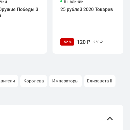
ичии
В наличии
Оружие Победы 3
25 рублей 2020 Токарев
ы
120 ₽
-52 %
250 ₽
авители
Королева
Императоры
Елизавета II