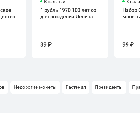
В наличии
В нал
сское
1 рубль 1970 100 лет со
Набор 
щество
дня рождения Ленина
монет
39 ₽
99 ₽
ов
Недорогие монеты
Растения
Президенты
Пр