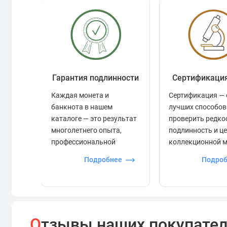
Гарантия подлинности
Сертификаци
Каждая монета и
Сертификация — 
банкнота в нашем
лучших способов
каталоге — это результат
проверить редко
многолетнего опыта,
подлинность и ц
профессиональной
коллекционной 
экспертизы и строгого
Подробнее
Подро
контроля.
О
тзывы наших покупате