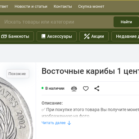
твет
Новости и статьи
Контакты
Скупка монет
Найти
Банкноты
Аксессуары
Акции
Недавние 
Восточные карибы 1 цен
Похожие
В наличии
Описание:
✅ При покупке этого товара Вы получите моне
изображенную на фото.
Читать далее