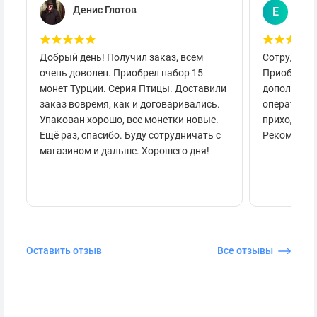
Денис Глотов
Евг
Е
Добрый день! Получил заказ, всем
Сотруднича
очень доволен. Приобрел набор 15
Приобретал
монет Турции. Серия Птицы. Доставили
дополнител
заказ вовремя, как и договаривались.
оперативно
Упакован хорошо, все монетки новые.
приходило 
Ещё раз, спасибо. Буду сотрудничать с
Рекоменду
магазином и дальше. Хорошего дня!
Оставить отзыв
Все отзывы