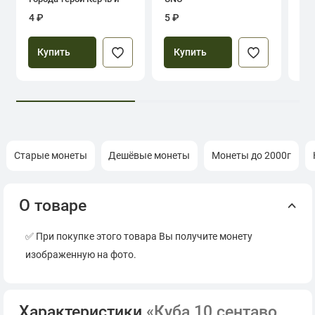
Севастополь
4 ₽
5 ₽
39
Купить
Купить
Старые монеты
Дешёвые монеты
Монеты до 2000г
О товаре
✅ При покупке этого товара Вы получите монету
изображенную на фото.
Характеристики
«Куба 10 сентаво