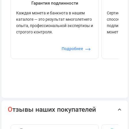
Гарантия подлинности
Се
Каждая монета и банкнота в нашем
Сертификац
каталоге — это результат многолетнего
способов п
опыта, профессиональной экспертизы и
подлинност
строгого контроля.
монеты.
Подробнее
О
тзывы наших покупателей