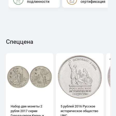
подлинности
сертификация
Спеццена
4.0
Набор две монеты 2
5 рублей 2016 Русское
1 р
рубля 2017 серии
историческое общество
дн
Города-герои Керчь и
UNC