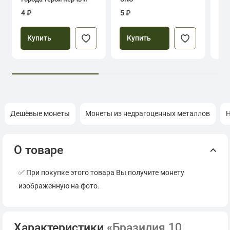
Севастополь
4 ₽
5 ₽
39
Купить
Купить
Дешёвые монеты
Монеты из недрагоценных металлов
Н
О товаре
✅ При покупке этого товара Вы получите монету
изображенную на фото.
Характеристики
«Бразилия 10