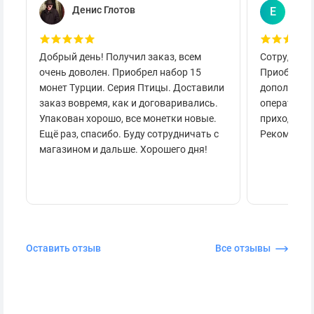
Денис Глотов
Евг
Е
Добрый день! Получил заказ, всем
Сотруднича
очень доволен. Приобрел набор 15
Приобретал
монет Турции. Серия Птицы. Доставили
дополнител
заказ вовремя, как и договаривались.
оперативно
Упакован хорошо, все монетки новые.
приходило 
Ещё раз, спасибо. Буду сотрудничать с
Рекоменду
магазином и дальше. Хорошего дня!
Оставить отзыв
Все отзывы