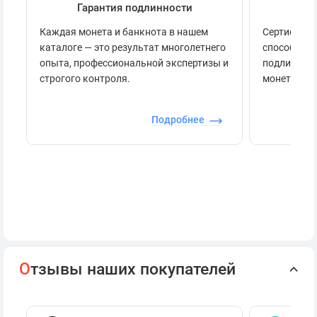
Гарантия подлинности
Се
Каждая монета и банкнота в нашем
Сертификац
каталоге — это результат многолетнего
способов п
опыта, профессиональной экспертизы и
подлинност
строгого контроля.
монеты.
Подробнее
О
тзывы наших покупателей