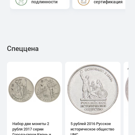
подлинности
сертификация
Спеццена
4.0
Набор две монеты 2
5 рублей 2016 Русское
1 р
рубля 2017 серии
историческое общество
дн
Города-герои Керчь и
UNC