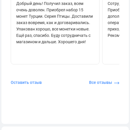
Добрый день! Получил заказ, всем
Сотруднича
очень доволен. Приобрел набор 15
Приобретал
монет Турции. Серия Птицы. Доставили
дополнител
заказ вовремя, как и договаривались.
оперативно
Упакован хорошо, все монетки новые.
приходило 
Ещё раз, спасибо. Буду сотрудничать с
Рекоменду
магазином и дальше. Хорошего дня!
Оставить отзыв
Все отзывы