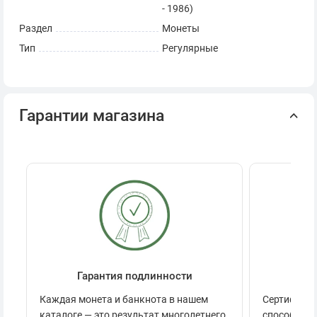
- 1986)
Раздел
Монеты
Тип
Регулярные
Гарантии магазина
Гарантия подлинности
Се
Каждая монета и банкнота в нашем
Сертификац
каталоге — это результат многолетнего
способов п