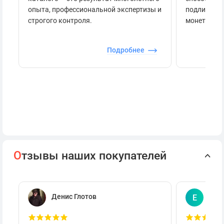
опыта, профессиональной экспертизы и
подлинност
строгого контроля.
монеты.
Подробнее
О
тзывы наших покупателей
Денис Глотов
Евг
Е