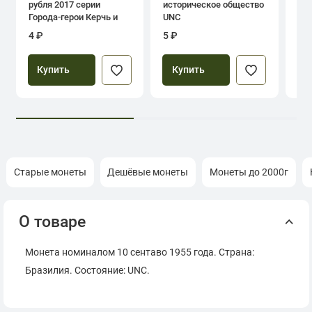
рубля 2017 серии
историческое общество
дн
Города-герои Керчь и
UNC
Севастополь
4 ₽
5 ₽
39
Купить
Купить
Старые монеты
Дешёвые монеты
Монеты до 2000г
О товаре
Монета номиналом 10 сентаво 1955 года. Страна:
Бразилия. Состояние: UNC.