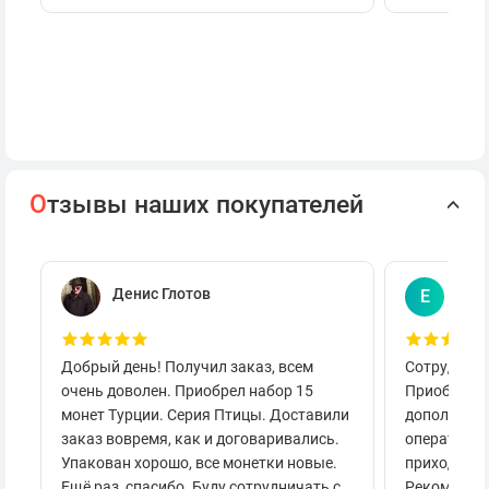
О
тзывы наших покупателей
Денис Глотов
Евг
Е
Добрый день! Получил заказ, всем
Сотруднича
очень доволен. Приобрел набор 15
Приобретал
монет Турции. Серия Птицы. Доставили
дополнител
заказ вовремя, как и договаривались.
оперативно
Упакован хорошо, все монетки новые.
приходило 
Ещё раз, спасибо. Буду сотрудничать с
Рекоменду