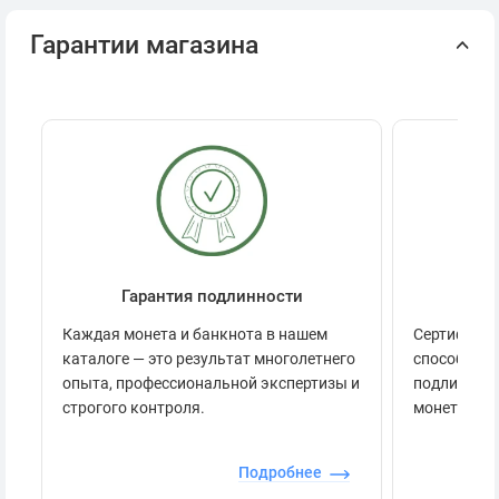
Гарантии магазина
Гарантия подлинности
Се
Каждая монета и банкнота в нашем
Сертификац
каталоге — это результат многолетнего
способов п
опыта, профессиональной экспертизы и
подлинност
строгого контроля.
монеты.
Подробнее