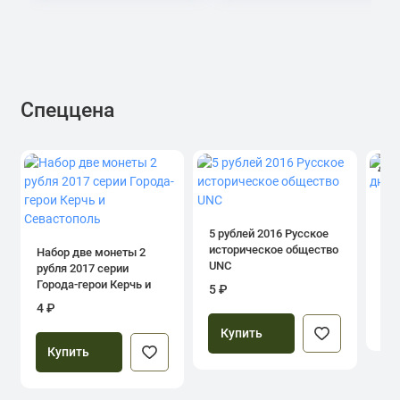
Спеццена
4.0
1 р
дн
5 рублей 2016 Русское
историческое общество
Набор две монеты 2
UNC
рубля 2017 серии
39
Города-герои Керчь и
5 ₽
Севастополь
4 ₽
Купить
Купить