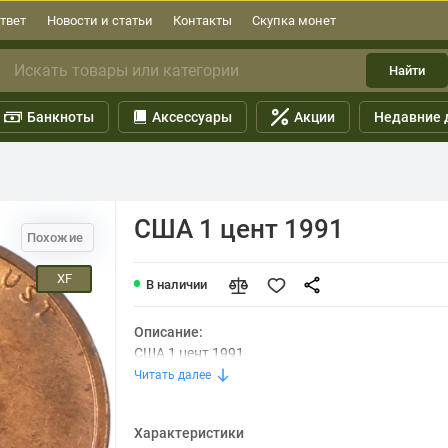
твет
Новости и статьи
Контакты
Скупка монет
Найти
Банкноты
Аксессуары
Акции
Недавние 
США 1 цент 1991
Похожие
XF
В наличии
Описание:
США 1 цент 1991
Читать далее
Характеристики