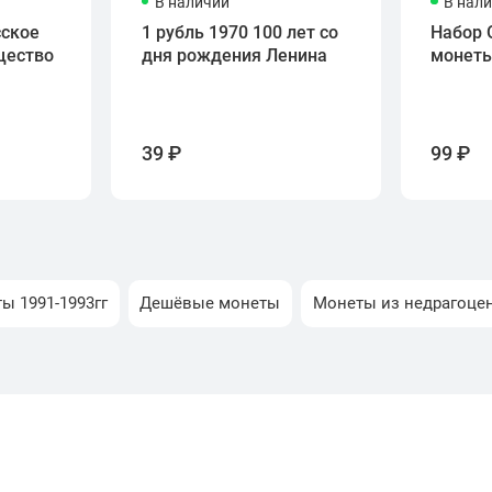
В наличии
В нал
сское
1 рубль 1970 100 лет со
Набор 
щество
дня рождения Ленина
монет
39 ₽
99 ₽
ы 1991-1993гг
Дешёвые монеты
Монеты из недрагоце