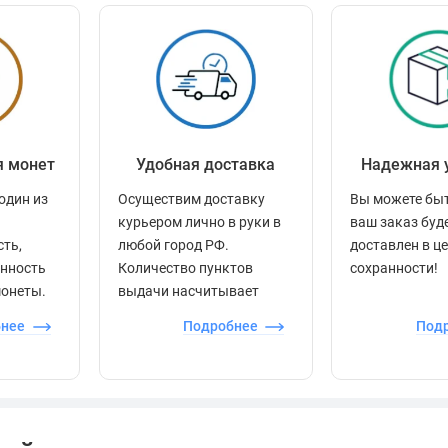
я монет
Удобная доставка
Надежная 
один из
Осуществим доставку
Вы можете быт
курьером лично в руки в
ваш заказ буд
сть,
любой город РФ.
доставлен в ц
енность
Количество пунктов
сохранности!
монеты.
выдачи насчитывает
более 60 000 точек по
бнее
Подробнее
Под
всей стране.