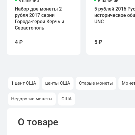
В наличии
В наличии
Набор две монеты 2
5 рублей 2016 Ру
рубля 2017 серии
историческое об
Города-герои Керчь и
UNC
Севастополь
4 ₽
5 ₽
1 цент США
центы США
Старые монеты
Монет
Недорогие монеты
США
О товаре