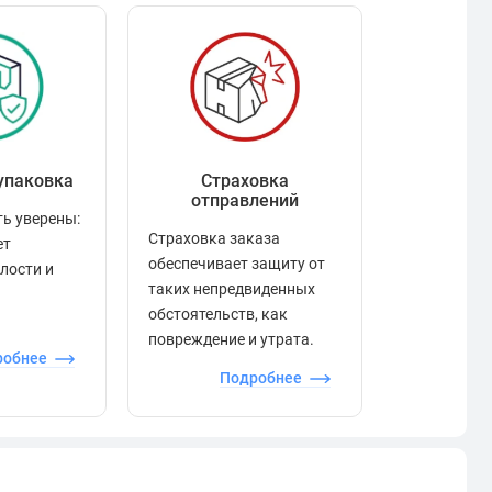
упаковка
Страховка
Рейтинг
отправлений
ь уверены:
Рейтинг по
Страховка заказа
ет
положител
обеспечивает защиту от
елости и
отзывами в
таких непредвиденных
качества то
обстоятельств, как
сервиса и д
повреждение и утрата.
робнее
П
Подробнее