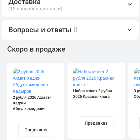
Доставка
(12 способов доставки)
Вопросы и ответы
0
Скоро в продаже
Набор монет 2 рубля
3 р
2026 Красная книга
Об
2 рубля 2026 Ахмат-
Хаджи
Абдулхамидович
Кадыров
Предзаказ
Предзаказ