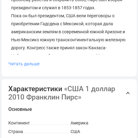
президентом и служил в 1853-1857 годах.
Пока он был президентом, США вели переговоры о
приобретении Гадсдена с Мексикой, которая дала
американским землям в современной южной Аризоне и
Нью-Мексико южную трансконтинентальную железную
дорогу. Конгресс также принял закон Канзаса-
Небраски, который отменил компромисс Миссури,
Читать дальше
таким образом, вновь открывая возможность рабства
на Западе в соответствии с принципом «народного
суверенитета». Это было убеждение, что люди, которые
Характеристики
«США 1 доллар
заселили территорию, могли определить, разрешать ли
2010 Франклин Пирс»
или Запретить рабство.
Отказано в переизбрании его партией на пост
Основные
президента в 1856 году, он ушел из политики в конце
своего срока. Он умер 8 октября 1869 года в Конкорде,
Континент
Америка
штат NH.
Страна
США
Законодательство о чеканке при президенте Франклине