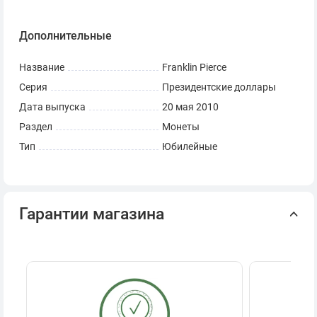
Эверхарт, скульптор-гравер.
Дополнительные
В отличном состоянии, из ролла.
Монета США — 1 доллар
Название
Franklin Pierce
Президентские доллары — Франклин Пирс
Серия
Президентские доллары
Диаметр: 26,5 мм
Дата выпуска
20 мая 2010
Толщина: 2 мм
Раздел
Монеты
Вес: 8,1 гр
Тип
Юбилейные
Гарантии магазина