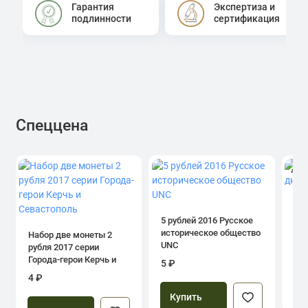
Гарантия
Экспертиза и
подлинности
сертификация
Спеццена
4.0
1 р
дн
5 рублей 2016 Русское
историческое общество
Набор две монеты 2
UNC
рубля 2017 серии
39
Города-герои Керчь и
5 ₽
Севастополь
4 ₽
Купить