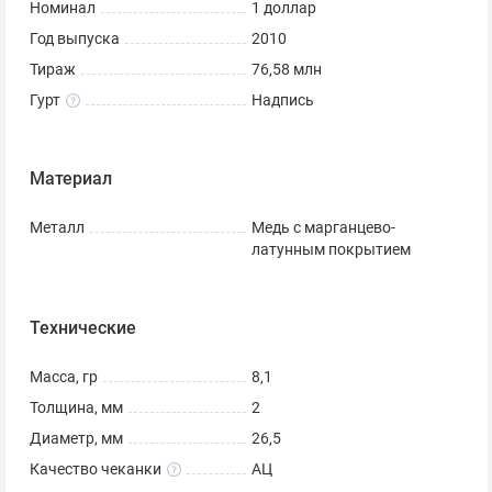
Номинал
1 доллар
Пирсе:
Год выпуска
2010
Закон от 21 февраля 1857 года исключил законное
Тираж
76,58 млн
платежное средство стоимости иностранных монет в
Гурт
Надпись
США и разрешил вес и состав монет в один цент.
Аверс:
Франклин Пирс
Материал
14-й президент 1855-1857
НА БОГА УПОВАЕМ
Металл
Медь с марганцево-
латунным покрытием
Реверс:
СОЕДИНЕННЫЕ ШТАТЫ АМЕРИКИ
Технические
$ 1
Инкрустированные гуртовые (краевые) надписи:
Масса, гр
8,1
2010
Толщина, мм
2
ИЗ МНОГИХ — ЕДИНОЕ
Диаметр, мм
26,5
знак монетного двора («P», «D» или «S»). Скульптор:
Качество чеканки
АЦ
Чарльз Л. Виккерс; Дизайнер: Сьюзен Гэмбл; Дон