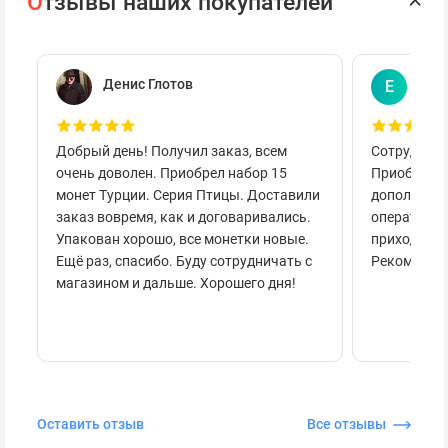
О
тзывы наших покупателей
Денис Глотов
Евг
Е
Добрый день! Получил заказ, всем
Сотруднича
очень доволен. Приобрел набор 15
Приобретал
монет Турции. Серия Птицы. Доставили
дополнител
заказ вовремя, как и договаривались.
оперативно
Упакован хорошо, все монетки новые.
приходило 
Ещё раз, спасибо. Буду сотрудничать с
Рекоменду
магазином и дальше. Хорошего дня!
Оставить отзыв
Все отзывы