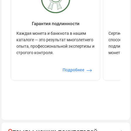
Гарантия подлинности
Се
Каждая монета и банкнота в нашем
Сертификац
каталоге — это результат многолетнего
способов п
опыта, профессиональной экспертизы и
подлинност
строгого контроля.
монеты.
Подробнее