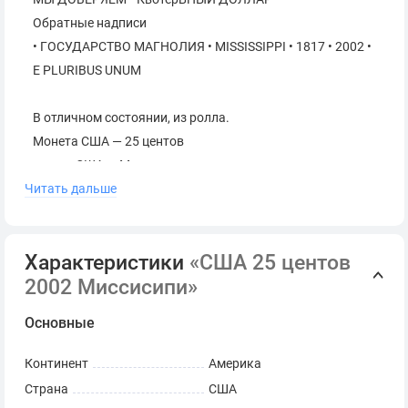
Обратные надписи
• ГОСУДАРСТВО МАГНОЛИЯ • MISSISSIPPI • 1817 • 2002 •
E PLURIBUS UNUM
В отличном состоянии, из ролла.
Монета США — 25 центов
штаты США — Миссисипи
Читать дальше
Диаметр: 24.3 мм
Масса: 5.67 г
Толщина: 1.7 мм
Характеристики
«США 25 центов
Гурт: Рифлёный
2002 Миссисипи»
Основные
Континент
Америка
Страна
США