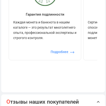
Гарантия подлинности
Се
Каждая монета и банкнота в нашем
Сертификац
каталоге — это результат многолетнего
способов п
опыта, профессиональной экспертизы и
подлинност
строгого контроля.
монеты.
Подробнее
О
тзывы наших покупателей