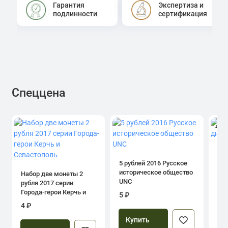
Гарантия
Экспертиза и
подлинности
сертификация
Спеццена
4.0
1 р
дн
5 рублей 2016 Русское
историческое общество
Набор две монеты 2
UNC
рубля 2017 серии
39
Города-герои Керчь и
5 ₽
Севастополь
4 ₽
Купить