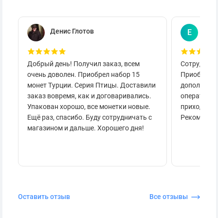
Денис Глотов
Евг
Е
Добрый день! Получил заказ, всем
Сотруднича
очень доволен. Приобрел набор 15
Приобретал
монет Турции. Серия Птицы. Доставили
дополнител
заказ вовремя, как и договаривались.
оперативно
Упакован хорошо, все монетки новые.
приходило 
Ещё раз, спасибо. Буду сотрудничать с
Рекоменду
магазином и дальше. Хорошего дня!
Оставить отзыв
Все отзывы