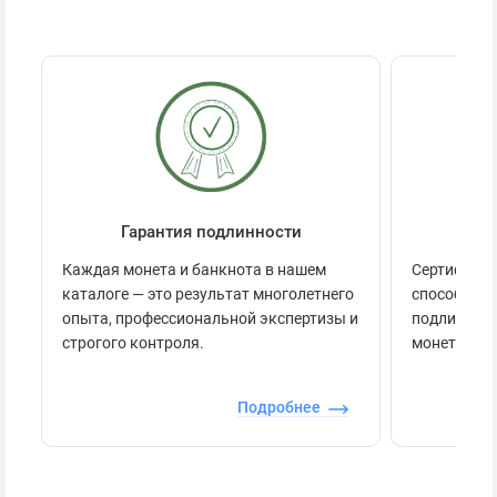
Гарантия подлинности
Се
Каждая монета и банкнота в нашем
Сертификац
каталоге — это результат многолетнего
способов п
опыта, профессиональной экспертизы и
подлинност
строгого контроля.
монеты.
Подробнее