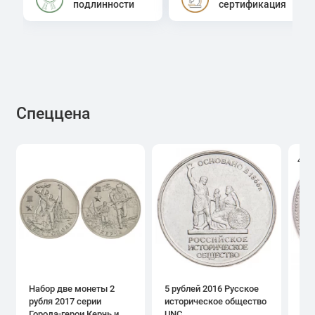
подлинности
сертификация
Спеццена
4.0
Набор две монеты 2
5 рублей 2016 Русское
1 р
рубля 2017 серии
историческое общество
дн
Города-герои Керчь и
UNC