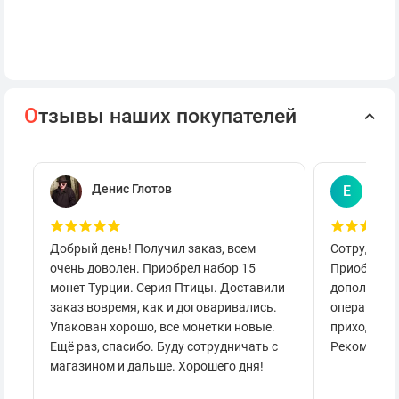
О
тзывы наших покупателей
Денис Глотов
Евг
Е
Добрый день! Получил заказ, всем
Сотруднича
очень доволен. Приобрел набор 15
Приобретал
монет Турции. Серия Птицы. Доставили
дополнител
заказ вовремя, как и договаривались.
оперативно
Упакован хорошо, все монетки новые.
приходило 
Ещё раз, спасибо. Буду сотрудничать с
Рекоменду
магазином и дальше. Хорошего дня!