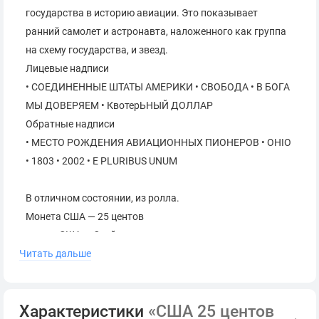
государства в историю авиации. Это показывает
ранний самолет и астронавта, наложенного как группа
на схему государства, и звезд.
Лицевые надписи
• СОЕДИНЕННЫЕ ШТАТЫ АМЕРИКИ • СВОБОДА • В БОГА
МЫ ДОВЕРЯЕМ • КвотерЬНЫЙ ДОЛЛАР
Обратные надписи
• МЕСТО РОЖДЕНИЯ АВИАЦИОННЫХ ПИОНЕРОВ • OHIO
• 1803 • 2002 • E PLURIBUS UNUM
В отличном состоянии, из ролла.
Монета США — 25 центов
штаты США — Огайо
Читать дальше
Диаметр: 24.3 мм
Масса: 5.67 г
Толщина: 1.7 мм
Характеристики
«США 25 центов
Гурт: Рифлёный