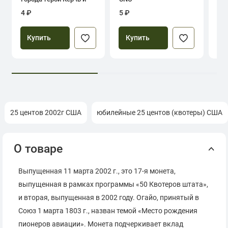
Севастополь
4 ₽
5 ₽
39
Купить
Купить
25 центов 2002г США
юбилейные 25 центов (квотеры) США
О товаре
Выпущенная 11 марта 2002 г., это 17-я монета,
выпущенная в рамках программы «50 Квотеров штата»,
и вторая, выпущенная в 2002 году. Огайо, принятый в
Союз 1 марта 1803 г., назван темой «Место рождения
пионеров авиации». Монета подчеркивает вклад