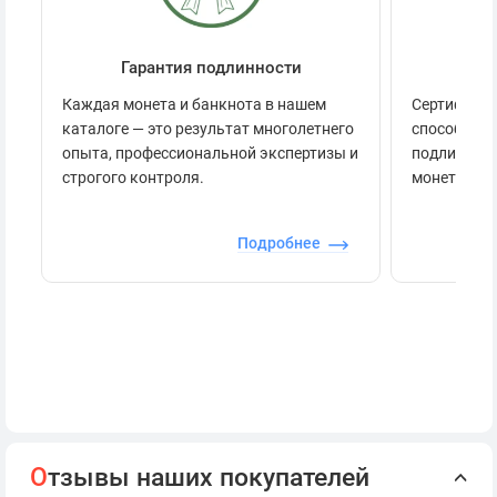
Гарантия подлинности
Се
Каждая монета и банкнота в нашем
Сертификац
каталоге — это результат многолетнего
способов п
опыта, профессиональной экспертизы и
подлинност
строгого контроля.
монеты.
Подробнее
О
тзывы наших покупателей