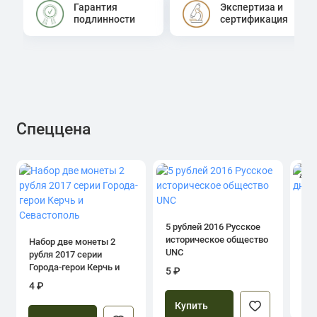
Гарантия
Экспертиза и
подлинности
сертификация
Спеццена
4.0
1 р
дн
5 рублей 2016 Русское
историческое общество
Набор две монеты 2
UNC
рубля 2017 серии
39
Города-герои Керчь и
5 ₽
Севастополь
4 ₽
Купить