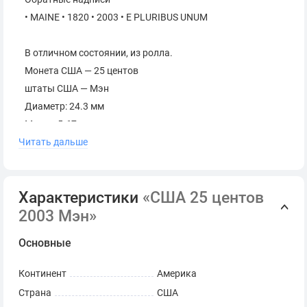
• MAINE • 1820 • 2003 • E PLURIBUS UNUM
В отличном состоянии, из ролла.
Монета США — 25 центов
штаты США — Мэн
Диаметр: 24.3 мм
Масса: 5.67 г
Читать дальше
Толщина: 1.7 мм
Гурт: Рифлёный
Характеристики
«США 25 центов
2003 Мэн»
Основные
Континент
Америка
Страна
США