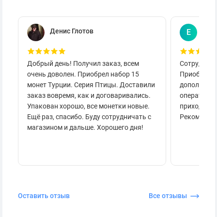
Денис Глотов
Евг
Е
Добрый день! Получил заказ, всем
Сотруднича
очень доволен. Приобрел набор 15
Приобретал
монет Турции. Серия Птицы. Доставили
дополнител
заказ вовремя, как и договаривались.
оперативно
Упакован хорошо, все монетки новые.
приходило 
Ещё раз, спасибо. Буду сотрудничать с
Рекоменду
магазином и дальше. Хорошего дня!
Оставить отзыв
Все отзывы