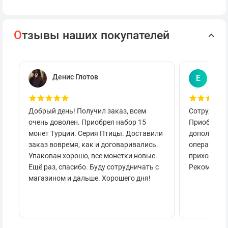
О
тзывы наших покупателей
Денис Глотов
Евг
Е
Добрый день! Получил заказ, всем
Сотруднича
очень доволен. Приобрел набор 15
Приобретал
монет Турции. Серия Птицы. Доставили
дополнител
заказ вовремя, как и договаривались.
оперативно
Упакован хорошо, все монетки новые.
приходило 
Ещё раз, спасибо. Буду сотрудничать с
Рекоменду
магазином и дальше. Хорошего дня!