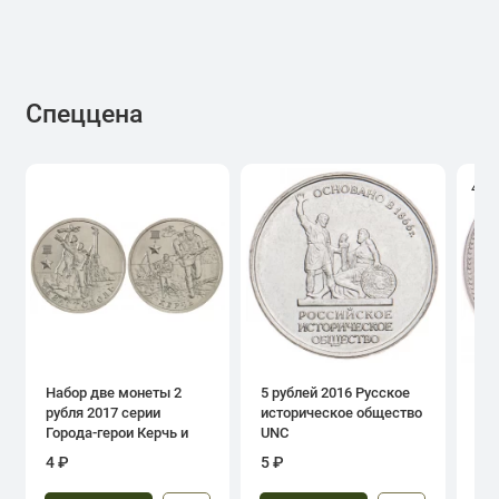
Спеццена
4.0
Набор две монеты 2
5 рублей 2016 Русское
1 р
рубля 2017 серии
историческое общество
дн
Города-герои Керчь и
UNC
Севастополь
4 ₽
5 ₽
39