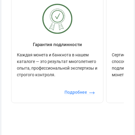
Гарантия подлинности
Се
Каждая монета и банкнота в нашем
Сертификац
каталоге — это результат многолетнего
способов п
опыта, профессиональной экспертизы и
подлинност
строгого контроля.
монеты.
Подробнее