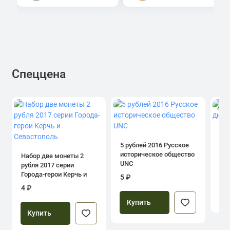
Спеццена
4.0
1 р
дн
5 рублей 2016 Русское
историческое общество
Набор две монеты 2
UNC
рубля 2017 серии
39
Города-герои Керчь и
5 ₽
Севастополь
4 ₽
Купить
Купить