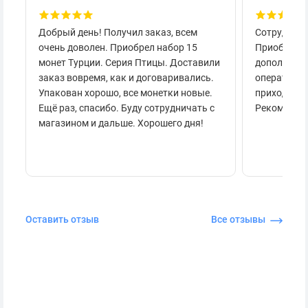
Добрый день! Получил заказ, всем
Сотруднича
очень доволен. Приобрел набор 15
Приобретал
монет Турции. Серия Птицы. Доставили
дополнител
заказ вовремя, как и договаривались.
оперативно
Упакован хорошо, все монетки новые.
приходило 
Ещё раз, спасибо. Буду сотрудничать с
Рекоменду
магазином и дальше. Хорошего дня!
Оставить отзыв
Все отзывы