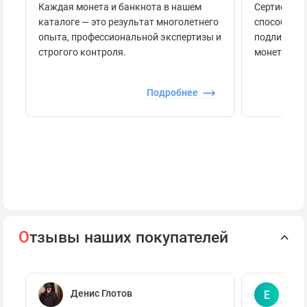
Каждая монета и банкнота в нашем
Сертификац
каталоге — это результат многолетнего
способов п
опыта, профессиональной экспертизы и
подлинност
строгого контроля.
монеты.
Подробнее
О
тзывы наших покупателей
Денис Глотов
Евг
Е