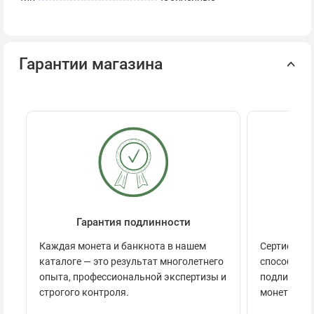
Гарантии магазина
Гарантия подлинности
Се
Каждая монета и банкнота в нашем
Сертификац
каталоге — это результат многолетнего
способов п
опыта, профессиональной экспертизы и
подлинност
строгого контроля.
монеты.