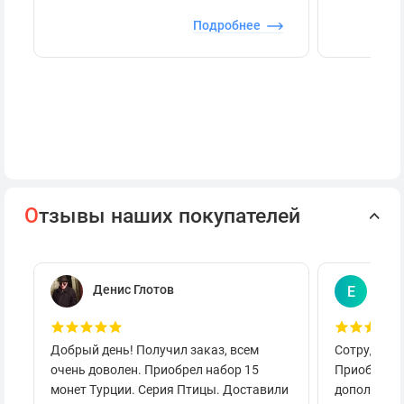
Подробнее
О
тзывы наших покупателей
Денис Глотов
Евг
Е
Добрый день! Получил заказ, всем
Сотруднича
очень доволен. Приобрел набор 15
Приобретал
монет Турции. Серия Птицы. Доставили
дополнител