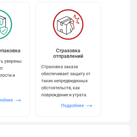
упаковка
Страховка
Рейтинг
отправлений
ь уверены:
Рейтинг по
Страховка заказа
ет
положител
обеспечивает защиту от
елости и
отзывами в
таких непредвиденных
качества то
обстоятельств, как
сервиса и д
повреждение и утрата.
робнее
П
Подробнее