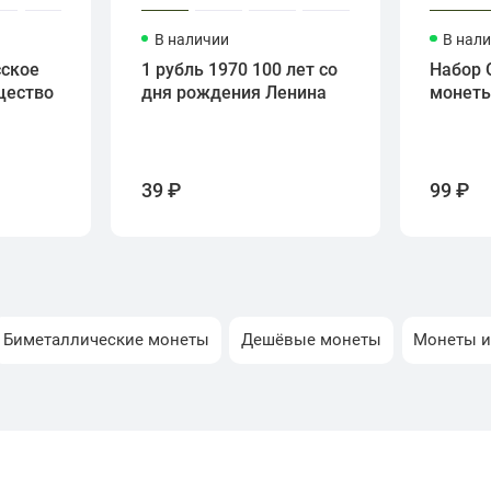
В наличии
В нал
сское
1 рубль 1970 100 лет со
Набор 
щество
дня рождения Ленина
монет
39 ₽
99 ₽
Биметаллические монеты
Дешёвые монеты
Монеты и