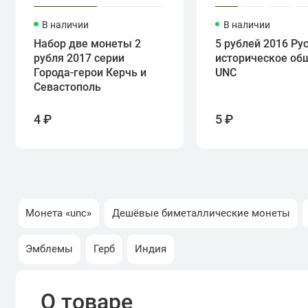
В наличии
В наличии
Набор две монеты 2
5 рублей 2016 Ру
рубля 2017 серии
историческое об
Города-герои Керчь и
UNC
Севастополь
4 ₽
5 ₽
Монета «unc»
Дешёвые биметаллические монеты
Эмблемы
Герб
Индия
О товаре