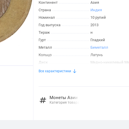
Континент
Азия
Страна
Индия
Номинал
10 рупий
Год выпуска
2013
Тираж
н
Гурт
Гладкий
Металл
Биметалл
Кольцо
Латунь
Диск
Медно-никелевый М
Все характеристики
Монеты Азии
Категория товара