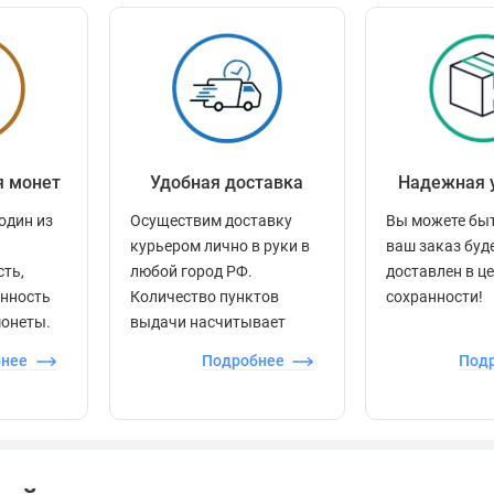
я монет
Удобная доставка
Надежная 
один из
Осуществим доставку
Вы можете быт
курьером лично в руки в
ваш заказ буд
сть,
любой город РФ.
доставлен в ц
енность
Количество пунктов
сохранности!
монеты.
выдачи насчитывает
более 60 000 точек по
бнее
Подробнее
Под
всей стране.