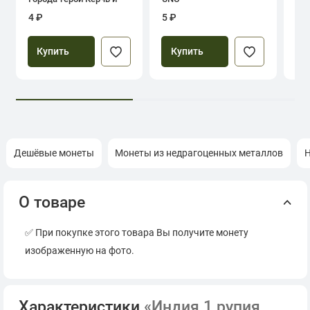
Севастополь
4 ₽
5 ₽
39
Купить
Купить
Дешёвые монеты
Монеты из недрагоценных металлов
Н
О товаре
✅ При покупке этого товара Вы получите монету
изображенную на фото.
Характеристики
«Индия 1 рупия