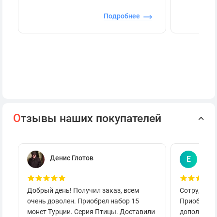
Подробнее
О
тзывы наших покупателей
Денис Глотов
Евг
Е
Добрый день! Получил заказ, всем
Сотруднича
очень доволен. Приобрел набор 15
Приобретал
монет Турции. Серия Птицы. Доставили
дополнител