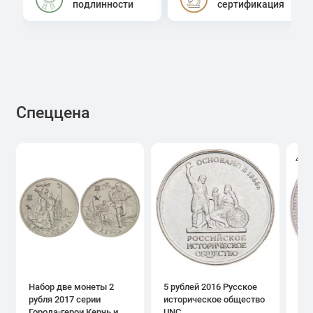
подлинности
сертификация
Спеццена
4.0
Набор две монеты 2
5 рублей 2016 Русское
1 р
рубля 2017 серии
историческое общество
дн
Города-герои Керчь и
UNC