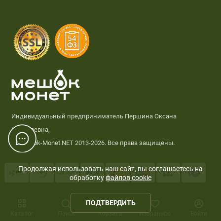
Индивидуальный предприниматель Першина Оксана
Николаевна,
© Meshok-Monet.NET 2013-2026. Все права защищены.
Продолжая использовать наш сайт, вы соглашаетесь на
обработку
файлов cookie
0
ПОДТВЕРДИТЬ
Каталог
Поиск
Корзина
Избранное
Войти