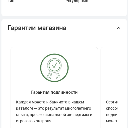
Тип
Регулярные
Гарантии магазина
Гарантия подлинности
Се
Каждая монета и банкнота в нашем
Сертификац
каталоге — это результат многолетнего
способов п
опыта, профессиональной экспертизы и
подлинност
строгого контроля.
монеты.