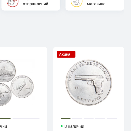
отправлений
магазина
Акция
ичии
В наличии