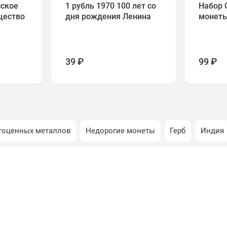
сское
1 рубль 1970 100 лет со
Набор 
щество
дня рождения Ленина
монет
39 ₽
99 ₽
гоценных металлов
Недорогие монеты
Герб
Индия