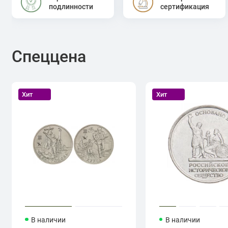
подлинности
сертификация
Спеццена
Хит
Хит
В наличии
В наличии