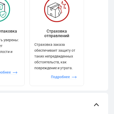
упаковка
Страховка
Рейтинг
отправлений
ь уверены:
Рейтинг по
Страховка заказа
ет
положител
обеспечивает защиту от
елости и
отзывами в
таких непредвиденных
качества то
обстоятельств, как
сервиса и д
повреждение и утрата.
робнее
П
Подробнее