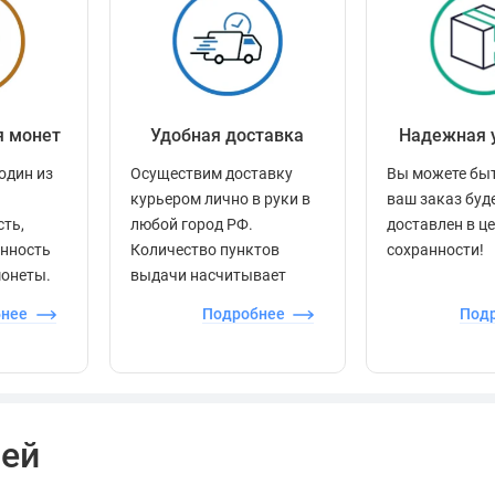
я монет
Удобная доставка
Надежная 
один из
Осуществим доставку
Вы можете быт
курьером лично в руки в
ваш заказ буд
сть,
любой город РФ.
доставлен в ц
енность
Количество пунктов
сохранности!
монеты.
выдачи насчитывает
более 60 000 точек по
бнее
Подробнее
Под
всей стране.
лей