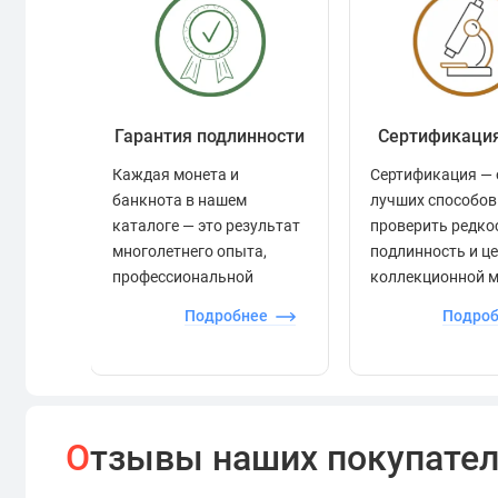
Гарантия подлинности
Сертификаци
Каждая монета и
Сертификация — 
банкнота в нашем
лучших способов
каталоге — это результат
проверить редко
многолетнего опыта,
подлинность и ц
профессиональной
коллекционной 
экспертизы и строгого
Подробнее
Подро
контроля.
О
тзывы наших покупате