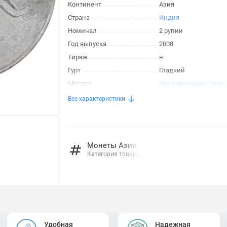
Континент
Азия
Страна
Индия
Номинал
2 рупии
Год выпуска
2008
Тираж
н
Гурт
Гладкий
Металл
Нержавеющая сталь
Все характеристики
Монеты Азии
Категория товара
Удобная
Надежная