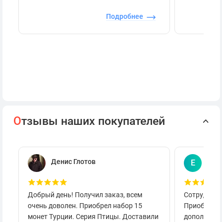
Подробнее
О
тзывы наших покупателей
Денис Глотов
Евг
Е
Добрый день! Получил заказ, всем
Сотруднича
очень доволен. Приобрел набор 15
Приобретал
монет Турции. Серия Птицы. Доставили
дополнител