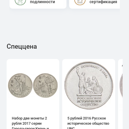
подлинности
сертификация
Спеццена
4.0
Набор две монеты 2
5 рублей 2016 Русское
1 р
рубля 2017 серии
историческое общество
дн
Города-герои Керчь и
UNC