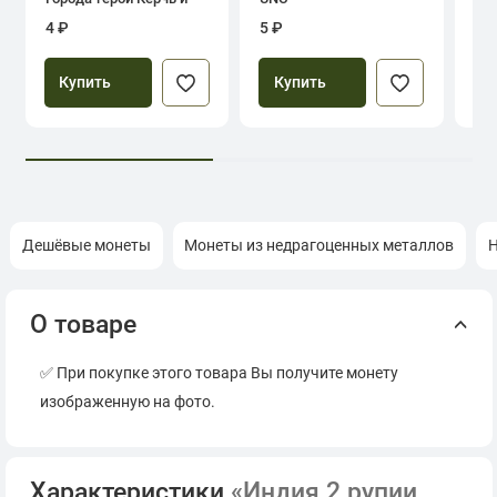
Севастополь
4 ₽
5 ₽
39
Купить
Купить
Дешёвые монеты
Монеты из недрагоценных металлов
Н
О товаре
✅ При покупке этого товара Вы получите монету
изображенную на фото.
Характеристики
«Индия 2 рупии