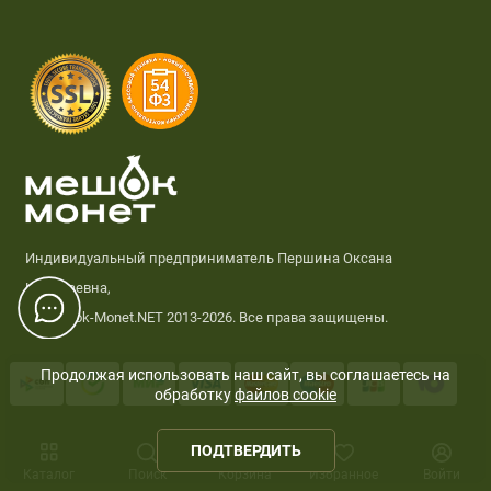
Индивидуальный предприниматель Першина Оксана
Николаевна,
© Meshok-Monet.NET 2013-2026. Все права защищены.
Продолжая использовать наш сайт, вы соглашаетесь на
обработку
файлов cookie
0
ПОДТВЕРДИТЬ
Каталог
Поиск
Корзина
Избранное
Войти