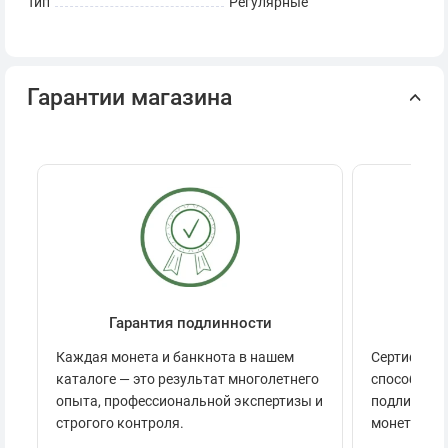
Тип
Регулярные
Гарантии магазина
Гарантия подлинности
Се
Каждая монета и банкнота в нашем
Сертификац
каталоге — это результат многолетнего
способов п
опыта, профессиональной экспертизы и
подлинност
строгого контроля.
монеты.