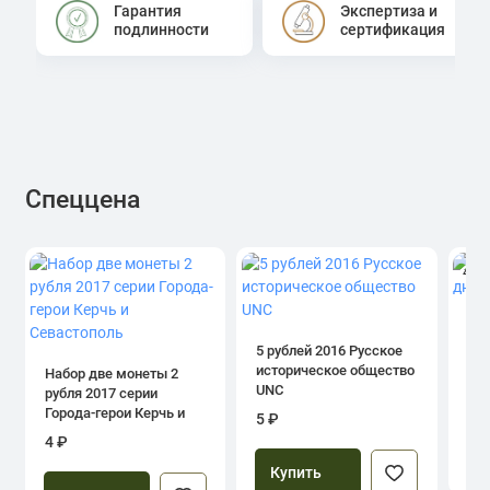
Гарантия
Экспертиза и
подлинности
сертификация
Спеццена
4.0
1 р
дн
5 рублей 2016 Русское
историческое общество
Набор две монеты 2
UNC
рубля 2017 серии
39
Города-герои Керчь и
5 ₽
Севастополь
4 ₽
Купить