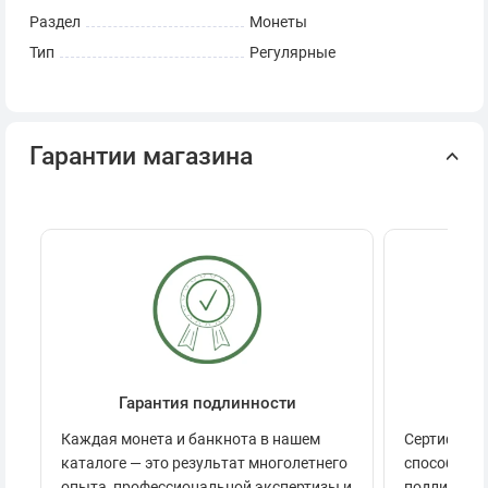
Раздел
Монеты
Тип
Регулярные
Гарантии магазина
Гарантия подлинности
Се
Каждая монета и банкнота в нашем
Сертификац
каталоге — это результат многолетнего
способов п
опыта, профессиональной экспертизы и
подлинност