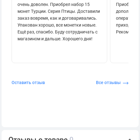
очень доволен. Приобрел набор 15
Приобретал
монет Турции. Серия Птицы. Доставили
дополнител
заказ вовремя, как и договаривались.
оперативно
Упакован хорошо, все монетки новые.
приходило 
Ещё раз, спасибо. Буду сотрудничать с
Рекоменду
магазином и дальше. Хорошего дня!
Оставить отзыв
Все отзывы
Отзывы о товаре
0