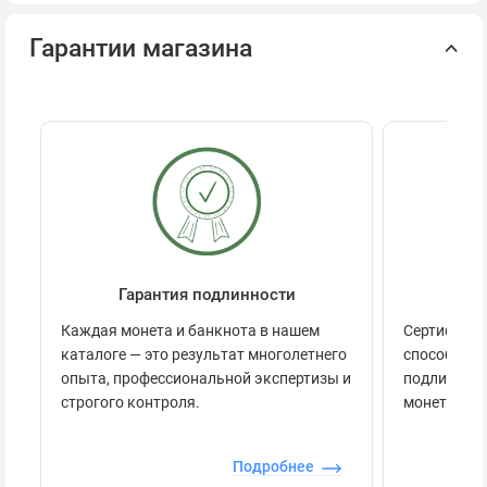
Гарантии магазина
Гарантия подлинности
Се
Каждая монета и банкнота в нашем
Сертификац
каталоге — это результат многолетнего
способов п
опыта, профессиональной экспертизы и
подлинност
строгого контроля.
монеты.
Подробнее