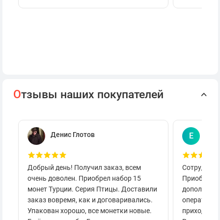
О
тзывы наших покупателей
Денис Глотов
Евг
Е
Добрый день! Получил заказ, всем
Сотруднича
очень доволен. Приобрел набор 15
Приобретал
монет Турции. Серия Птицы. Доставили
дополнител
заказ вовремя, как и договаривались.
оперативно
Упакован хорошо, все монетки новые.
приходило 