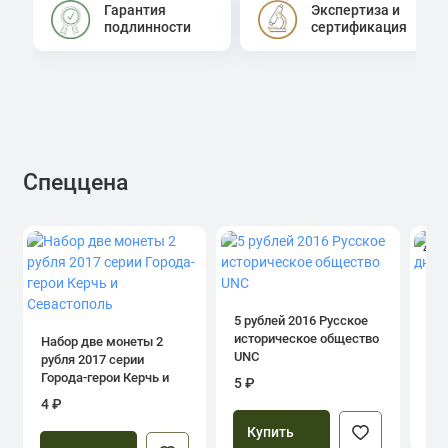
Гарантия
Экспертиза и
подлинности
сертификация
Спеццена
4.0
1 р
дн
5 рублей 2016 Русское
историческое общество
Набор две монеты 2
UNC
рубля 2017 серии
39
Города-герои Керчь и
5 ₽
Севастополь
4 ₽
Купить