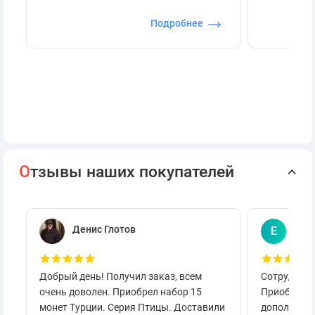
Подробнее
О
тзывы наших покупателей
Денис Глотов
Евг
Е
Добрый день! Получил заказ, всем
Сотруднича
очень доволен. Приобрел набор 15
Приобретал
монет Турции. Серия Птицы. Доставили
дополнител