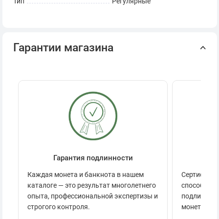
Тип
Регулярные
Гарантии магазина
Гарантия подлинности
Се
Каждая монета и банкнота в нашем
Сертификац
каталоге — это результат многолетнего
способов п
опыта, профессиональной экспертизы и
подлинност
строгого контроля.
монеты.