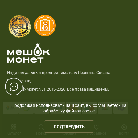
Индивидуальный предприниматель Першина Оксана
Николаевна,
© Meshok-Monet.NET 2013-2026. Все права защищены.
Продолжая использовать наш сайт, вы соглашаетесь на
обработку
файлов cookie
0
ПОДТВЕРДИТЬ
Каталог
Поиск
Корзина
Избранное
Войти