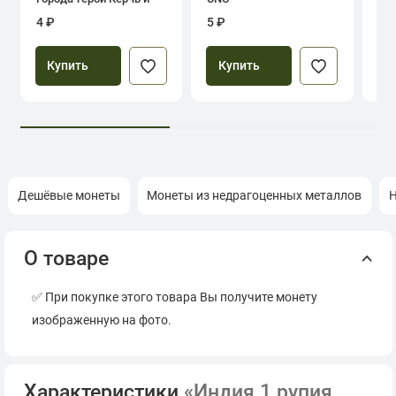
Севастополь
4 ₽
5 ₽
39
Купить
Купить
Дешёвые монеты
Монеты из недрагоценных металлов
Н
О товаре
✅ При покупке этого товара Вы получите монету
изображенную на фото.
Характеристики
«Индия 1 рупия