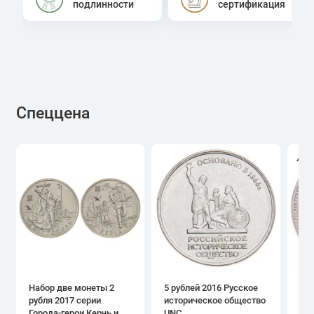
подлинности
сертификация
Спеццена
4.0
Набор две монеты 2
5 рублей 2016 Русское
1 р
рубля 2017 серии
историческое общество
дн
Города-герои Керчь и
UNC