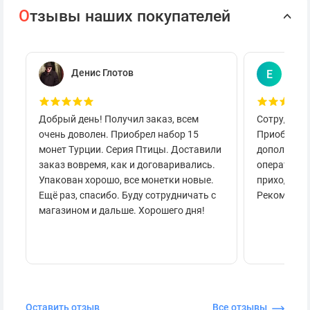
О
тзывы наших покупателей
Денис Глотов
Евг
Е
Добрый день! Получил заказ, всем
Сотруднича
очень доволен. Приобрел набор 15
Приобретал
монет Турции. Серия Птицы. Доставили
дополнител
заказ вовремя, как и договаривались.
оперативно
Упакован хорошо, все монетки новые.
приходило 
Ещё раз, спасибо. Буду сотрудничать с
Рекоменду
магазином и дальше. Хорошего дня!
Оставить отзыв
Все отзывы