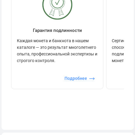
Гарантия подлинности
Се
Каждая монета и банкнота в нашем
Сертификац
каталоге — это результат многолетнего
способов п
опыта, профессиональной экспертизы и
подлинност
строгого контроля.
монеты.
Подробнее