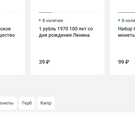
В наличии
В нал
сское
1 рубль 1970 100 лет со
Набор 
щество
дня рождения Ленина
монет
39 ₽
99 ₽
монеты
Герб
Кипр