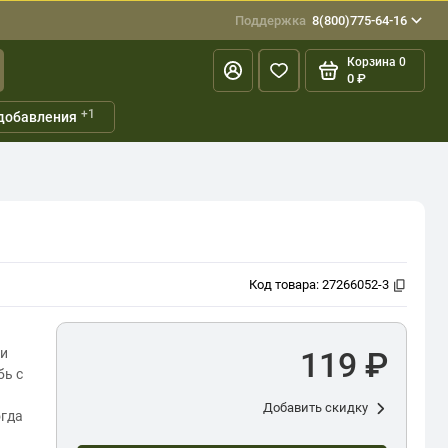
Поддержка
8(800)775-64-16
Корзина
0
0 ₽
+1
добавления
Код товара:
27266052-3
ки
119 ₽
бь с
Добавить скидку
огда