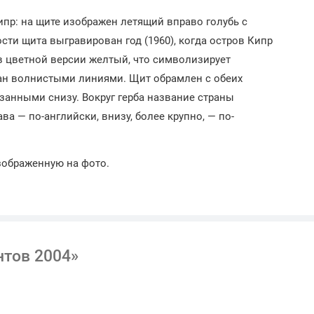
ипр: на щите изображен летящий вправо голубь с
ти щита выгравирован год (1960), когда остров Кипр
в цветной версии желтый, что символизирует
ан волнистыми линиями. Щит обрамлен с обеих
анными снизу. Вокруг герба название страны
ава — по-английски, внизу, более крупно, — по-
зображенную на фото.
нтов 2004»