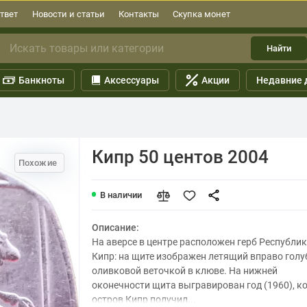
твет
Новости и статьи
Контакты
Скупка монет
Найти
Банкноты
Аксессуары
Акции
Недавние 
Кипр 50 центов 2004
Похожие
В наличии
Описание:
На аверсе в центре расположен герб Республи
Кипр: на щите изображен летящий вправо голу
оливковой веточкой в клюве. На нижней
оконечности щита выгравирован год (1960), к
остров Кипр получил...