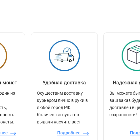
я монет
Удобная доставка
Надежная 
один из
Осуществим доставку
Вы можете быт
курьером лично в руки в
ваш заказ буд
сть,
любой город РФ.
доставлен в ц
енность
Количество пунктов
сохранности!
монеты.
выдачи насчитывает
более 60 000 точек по
бнее
Подробнее
Под
всей стране.