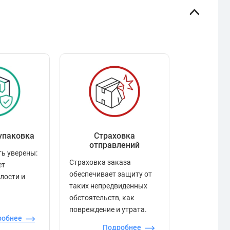
упаковка
Страховка
Рейтинг
отправлений
ь уверены:
Рейтинг по
Страховка заказа
ет
положител
обеспечивает защиту от
елости и
отзывами в
таких непредвиденных
качества то
обстоятельств, как
сервиса и д
повреждение и утрата.
робнее
П
Подробнее