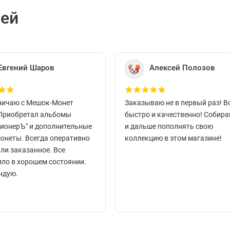
лей
Евгений Шаров
Алексей Полозов
ничаю с Мешок-Монет
Заказываю не в первый раз! В
 Приобретал альбомы
быстро и качественно! Собир
ционерЪ" и дополнительные
и дальше пополнять свою
монеты. Всегда оперативно
коллекцию в этом магазине!
ли заказанное. Все
ло в хорошем состоянии.
ндую.