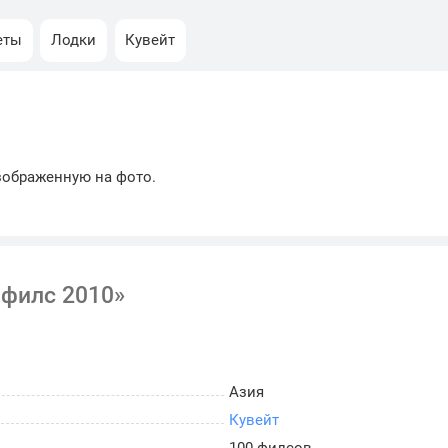
еты
Лодки
Кувейт
зображенную на фото.
 филс 2010»
Азия
Кувейт
100 филсов