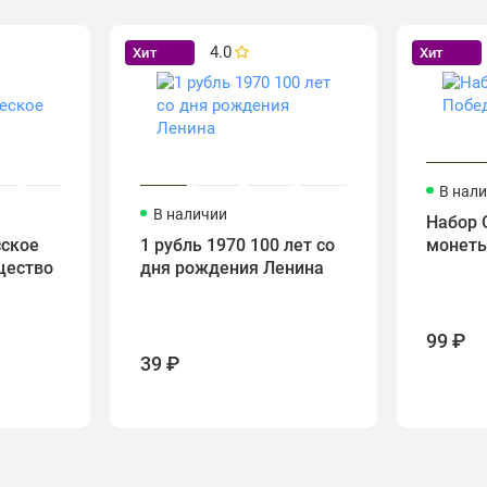
4.0
Хит
Хит
В нал
В наличии
Набор 
сское
1 рубль 1970 100 лет со
монет
щество
дня рождения Ленина
99 ₽
39 ₽