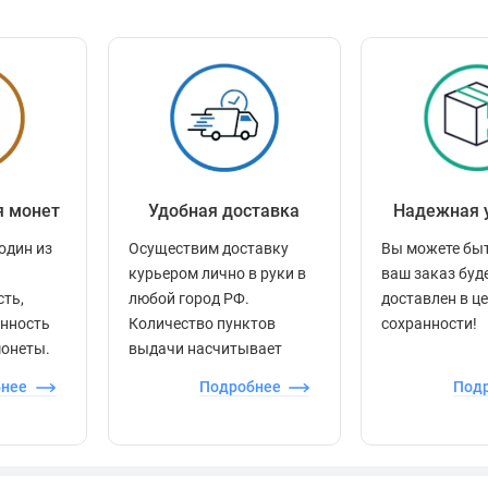
я монет
Удобная доставка
Надежная 
один из
Осуществим доставку
Вы можете быт
курьером лично в руки в
ваш заказ буд
сть,
любой город РФ.
доставлен в ц
енность
Количество пунктов
сохранности!
монеты.
выдачи насчитывает
более 60 000 точек по
бнее
Подробнее
Под
всей стране.