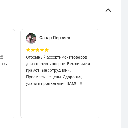
Сапар Персиев
Е
сё
Огромный ассортимент товаров
Отличный
аюсь
для коллекционеров. Вежливые и
вовремя.
грамотные сотрудники.
чистые в
Приемлемые цены. Здоровья,
разобрат
удачи и процветания ВАМ!!!!!!
подарок.
отзывчи