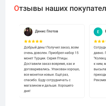
О
тзывы наших покупате
Денис Глотов
Е
Добрый день! Получил заказ, всем
Сотруд
очень доволен. Приобрел набор 15
давно.
монет Турции. Серия Птицы.
"Колек
Доставили заказ вовремя, как и
к ним, 
договаривались. Упакован хорошо,
высыла
все монетки новые. Ещё раз,
приходи
спасибо. Буду сотрудничать с
Рекоме
магазином и дальше. Хорошего
дня!