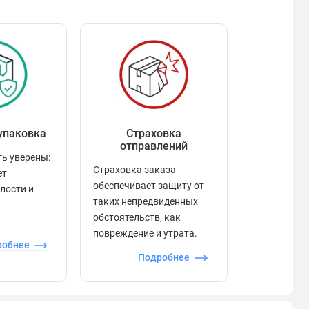
упаковка
Страховка
Рейтинг
отправлений
ь уверены:
Рейтинг по
Страховка заказа
ет
положител
обеспечивает защиту от
елости и
отзывами в
таких непредвиденных
качества то
обстоятельств, как
сервиса и д
повреждение и утрата.
робнее
П
Подробнее