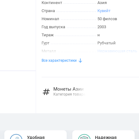
Континент
Азия
Страна
Кувейт
Номинал
50 филсов
Год выпуска
2003
Тираж
н
Гурт
Рубчатый
Металл
Нержавеющая сталь
Все характеристики
Монеты Азии
Категория товара
Удобная
Надежная