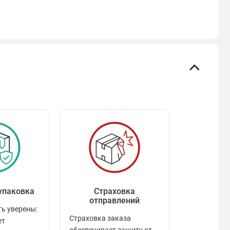
упаковка
Страховка
Рейтинг
отправлений
ь уверены:
Рейтинг по
Страховка заказа
ет
положител