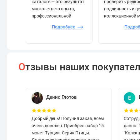
каталоге — это результат
проверить редко
многолетнего опыта,
подлинность и ц
профессиональной
коллекционной 
экспертизы и строгого
Подробнее
Подро
контроля.
О
тзывы наших покупате
Денис Глотов
Е
Добрый день! Получил заказ, всем
Сотруд
очень доволен. Приобрел набор 15
давно.
монет Турции. Серия Птицы.
"Колек
Доставили заказ вовремя, как и
к ним, 