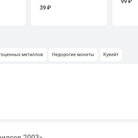
99 ₽
39 ₽
гоценных металлов
Недорогие монеты
Кувейт
филсов 2003»