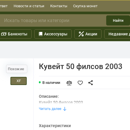
твет
Новости и статьи
Контакты
Скупка монет
Найти
Банкноты
Аксессуары
Акции
Недавние 
Кувейт 50 филсов 2003
Похожие
XF
В наличии
Описание:
Кувейт 50 филсов 2003
Читать далее
Характеристики