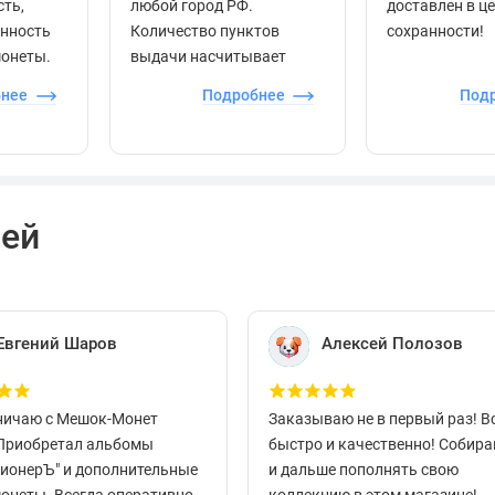
сть,
любой город РФ.
доставлен в ц
енность
Количество пунктов
сохранности!
монеты.
выдачи насчитывает
более 60 000 точек по
бнее
Подробнее
Под
всей стране.
лей
Евгений Шаров
Алексей Полозов
ничаю с Мешок-Монет
Заказываю не в первый раз! В
 Приобретал альбомы
быстро и качественно! Собир
ционерЪ" и дополнительные
и дальше пополнять свою
монеты. Всегда оперативно
коллекцию в этом магазине!