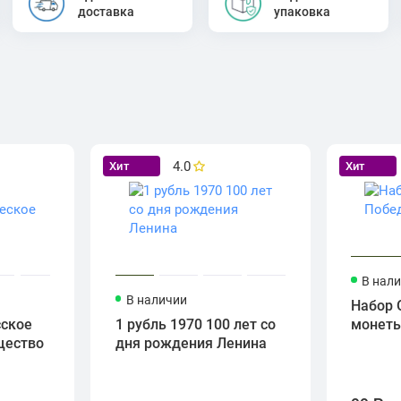
доставка
упаковка
4.0
Хит
Хит
В нал
В наличии
Набор 
сское
1 рубль 1970 100 лет со
монет
щество
дня рождения Ленина