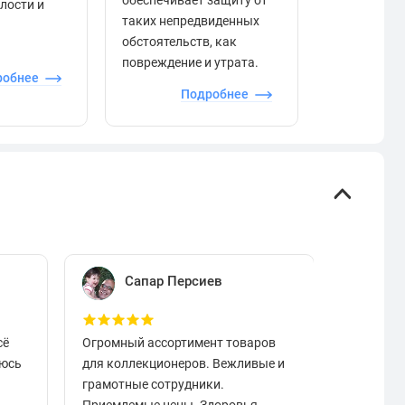
обеспечивает защиту от
елости и
отзывами в
таких непредвиденных
качества то
обстоятельств, как
сервиса и д
повреждение и утрата.
робнее
П
Подробнее
Сапар Персиев
Е
сё
Огромный ассортимент товаров
Отличный
аюсь
для коллекционеров. Вежливые и
вовремя.
грамотные сотрудники.
чистые в
Приемлемые цены. Здоровья,
разобрат