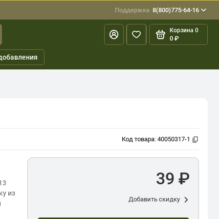
Поддержка
8(800)775-64-16
Корзина
0
0 ₽
добавления
Код товара:
40050317-1
39 ₽
13
ку из
Добавить скидку
и