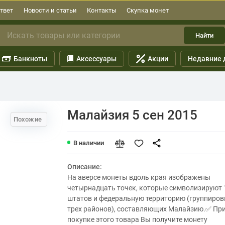
твет
Новости и статьи
Контакты
Скупка монет
Найти
Банкноты
Аксессуары
Акции
Недавние 
Малайзия 5 сен 2015
Похожие
В наличии
Описание:
На аверсе монеты вдоль края изображены
четырнадцать точек, которые символизируют 
штатов и федеральную территорию (группиров
трех районов), составляющих Малайзию.✅ Пр
покупке этого товара Вы получите монету