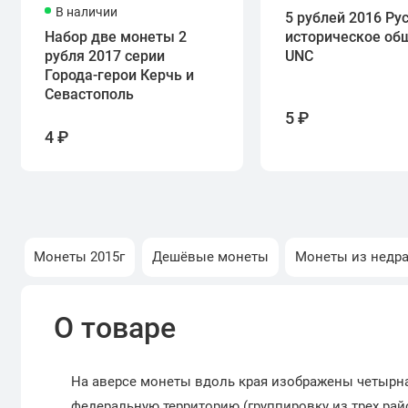
В наличии
5 рублей 2016 Ру
Набор две монеты 2
историческое об
рубля 2017 серии
UNC
Города-герои Керчь и
Севастополь
5 ₽
4 ₽
Монеты 2015г
Дешёвые монеты
Монеты из недр
О товаре
На аверсе монеты вдоль края изображены четырна
федеральную территорию (группировку из трех ра