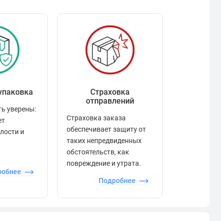
упаковка
Страховка
Рейтинг
отправлений
ь уверены:
Рейтинг по
Страховка заказа
ет
положител
обеспечивает защиту от
елости и
отзывами в
таких непредвиденных
качества то
обстоятельств, как
сервиса и д
повреждение и утрата.
робнее
П
Подробнее