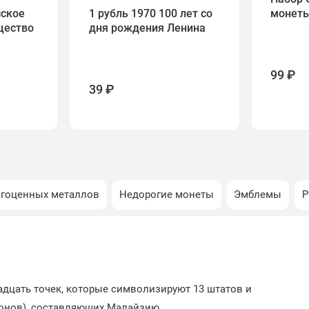
сское
1 рубль 1970 100 лет со
монет
щество
дня рождения Ленина
99 ₽
39 ₽
агоценных металлов
Недорогие монеты
Эмблемы
Р
дцать точек, которые символизируют 13 штатов и
йонов), составляющих Малайзию.