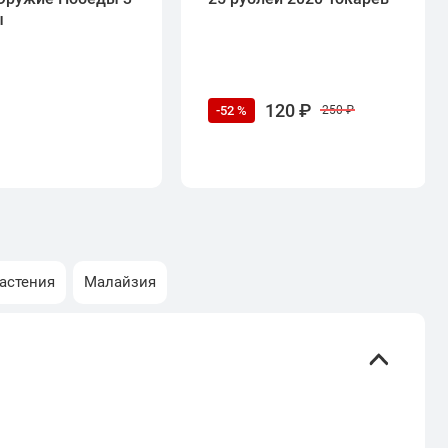
ы
120 ₽
-52 %
250 ₽
астения
Малайзия