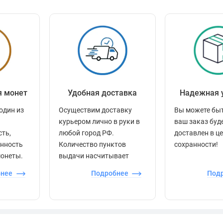
я монет
Удобная доставка
Надежная 
один из
Осуществим доставку
Вы можете быт
курьером лично в руки в
ваш заказ буд
сть,
любой город РФ.
доставлен в ц
енность
Количество пунктов
сохранности!
монеты.
выдачи насчитывает
более 60 000 точек по
бнее
Подробнее
Под
всей стране.