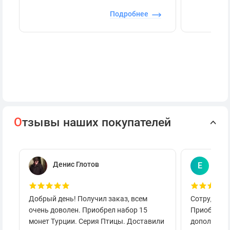
Подробнее
О
тзывы наших покупателей
Денис Глотов
Евг
Е
Добрый день! Получил заказ, всем
Сотруднича
очень доволен. Приобрел набор 15
Приобретал
монет Турции. Серия Птицы. Доставили
дополнител