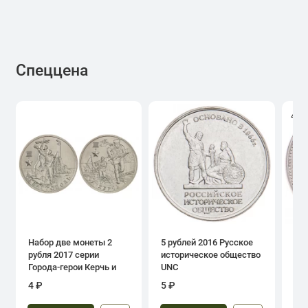
Спеццена
4.0
Набор две монеты 2
5 рублей 2016 Русское
1 р
рубля 2017 серии
историческое общество
дн
Города-герои Керчь и
UNC
Севастополь
4 ₽
5 ₽
39