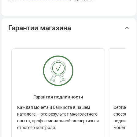
Гарантии магазина
Гарантия подлинности
Се
Каждая монета и банкнота в нашем
Сертификац
каталоге — это результат многолетнего
способов п
опыта, профессиональной экспертизы и
подлинност
строгого контроля.
монеты.